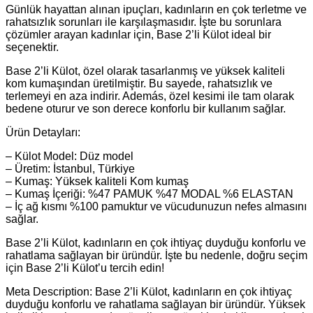
Günlük hayattan alınan ipuçları, kadınların en çok terletme ve
rahatsızlık sorunları ile karşılaşmasıdır. İşte bu sorunlara
çözümler arayan kadınlar için, Base 2’li Külot ideal bir
seçenektir.
Base 2’li Külot, özel olarak tasarlanmış ve yüksek kaliteli
kom kumaşından üretilmiştir. Bu sayede, rahatsızlık ve
terlemeyi en aza indirir. Además, özel kesimi ile tam olarak
bedene oturur ve son derece konforlu bir kullanım sağlar.
Ürün Detayları:
– Külot Model: Düz model
– Üretim: İstanbul, Türkiye
– Kumaş: Yüksek kaliteli Kom kumaş
– Kumaş İçeriği: %47 PAMUK %47 MODAL %6 ELASTAN
– İç ağ kısmı %100 pamuktur ve vücudunuzun nefes almasını
sağlar.
Base 2’li Külot, kadınların en çok ihtiyaç duyduğu konforlu ve
rahatlama sağlayan bir üründür. İşte bu nedenle, doğru seçim
için Base 2’li Külot’u tercih edin!
Meta Description: Base 2’li Külot, kadınların en çok ihtiyaç
duyduğu konforlu ve rahatlama sağlayan bir üründür. Yüksek