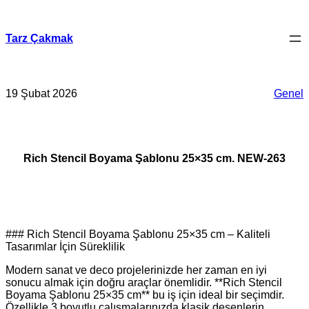
İçeriğe
geç
Tarz Çakmak
19 Şubat 2026
Genel
Rich Stencil Boyama Şablonu 25×35 cm. NEW-263
### Rich Stencil Boyama Şablonu 25×35 cm – Kaliteli
Tasarımlar İçin Süreklilik
Modern sanat ve deco projelerinizde her zaman en iyi
sonucu almak için doğru araçlar önemlidir. **Rich Stencil
Boyama Şablonu 25×35 cm** bu iş için ideal bir seçimdir.
Özellikle 3 boyutlu çalışmalarınızda klasik desenlerin