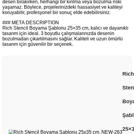
desen bırakırken, herhangi bir kırılma veya bozulma riski
yaşamaz. Böylece, projelerinizdeki hassasiyet ve kaliteyi
koruyabilir, profesyonel bir sonuç elde edebilirsiniz.
### META DESCRIPTION
Rich Stencil Boyama Şablonu 25×35 cm, kalıcı ve dayanıklı
tasarım için ideal. 3 boyutlu çalışmalarınızda desenin
bozulmadan çıkartılmasını sağlar. Kaliteli ve uzun ömürlü
tasarım için güvenilir bir seçenek.
Rich
Sten
Boy
Şab
25×3