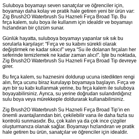
Suluboya boyamayı seven sanatçılar ve öğrenciler için,
boyamayı daha kolay ve pratik hale getiren yeni bir ürün var:
Zig Brush2O Waterbrush Su Hazneli Fırça Broad Tip. Bu
fırça kalem, sulu boya ile kullanım için idealdir ve boyamayı
hızlandıran bir çözüm sunar.
Günlük hayatta, suluboya boyamayı yapanlar sık sık bu
sorularla karşılaşır: “Fırça ve su kabını sürekli olarak
değiştirmek ne kadar sıkıcı!” veya “Su ile dolanan fırçaları her
seferinde temizlemek ne kadar zaman alıcı!”. İşte bu noktada,
Zig Brush2O Waterbrush Su Hazneli Fırça Broad Tip devreye
girer.
Bu fırça kalem, su haznesini doldurup ucuna istedikten rengi
alın, fırça ucunu biraz kurulayıp boyamaya başlayın. Fırça ve
ayrı bir su kabı kullanmak yerine, bu fırça kalem ile suluboya
boyayabilirsiniz. Ayrıca, su yerine doğrudan sulandırdığınız
sulu boya veya mürekkeple doldurarak kullanabilirsiniz.
Zig Brush2O Waterbrush Su Hazneli Fırça Broad Tip’in en
önemli avantajlarından biri, çekilebilir vana ile daha fazla su
kontrolü sunmasıdır. Bu, çok kalın ya da çok ince çizgiler
oluşturmanıza olanak sağlar. Boyamayı hızlandıran ve pratik
hale getiren bu ürün, sanatçılar ve öğrenciler için idealdir.