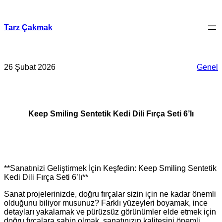
İçeriğe
geç
Tarz Çakmak
26 Şubat 2026
Genel
Keep Smiling Sentetik Kedi Dili Fırça Seti 6’lı
**Sanatınizi Geliştirmek İçin Keşfedin: Keep Smiling Sentetik
Kedi Dili Fırça Seti 6’lı**
Sanat projelerinizde, doğru fırçalar sizin için ne kadar önemli
olduğunu biliyor musunuz? Farklı yüzeyleri boyamak, ince
detayları yakalamak ve pürüzsüz görünümler elde etmek için
doğru fırçalara sahip olmak, sanatınızın kalitesini önemli