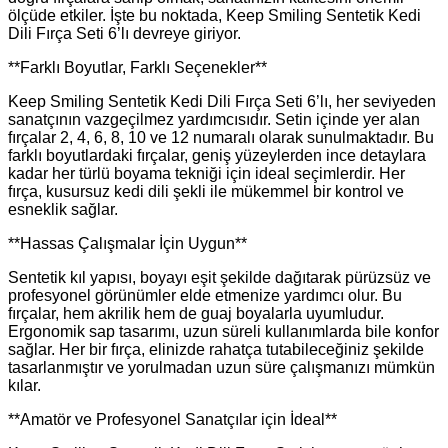
ölçüde etkiler. İşte bu noktada, Keep Smiling Sentetik Kedi
Dili Fırça Seti 6’lı devreye giriyor.
**Farklı Boyutlar, Farklı Seçenekler**
Keep Smiling Sentetik Kedi Dili Fırça Seti 6’lı, her seviyeden
sanatçının vazgeçilmez yardımcısıdır. Setin içinde yer alan
fırçalar 2, 4, 6, 8, 10 ve 12 numaralı olarak sunulmaktadır. Bu
farklı boyutlardaki fırçalar, geniş yüzeylerden ince detaylara
kadar her türlü boyama tekniği için ideal seçimlerdir. Her
fırça, kusursuz kedi dili şekli ile mükemmel bir kontrol ve
esneklik sağlar.
**Hassas Çalışmalar İçin Uygun**
Sentetik kıl yapısı, boyayı eşit şekilde dağıtarak pürüzsüz ve
profesyonel görünümler elde etmenize yardımcı olur. Bu
fırçalar, hem akrilik hem de guaj boyalarla uyumludur.
Ergonomik sap tasarımı, uzun süreli kullanımlarda bile konfor
sağlar. Her bir fırça, elinizde rahatça tutabileceğiniz şekilde
tasarlanmıştır ve yorulmadan uzun süre çalışmanızı mümkün
kılar.
**Amatör ve Profesyonel Sanatçılar için İdeal**