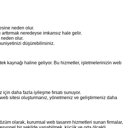
esine neden olur.
ı arttırmak neredeyse imkansız hale gelir.
 neden olur.
niyetinizi düşürebilirsiniz.
tek kaynağı haline geliyor. Bu hizmetler, işletmelerinizin web
 için daha fazla iyileşme fırsatı sunuyor.
 web sitesi oluşturmanız, yönetmeniz ve geliştirmeniz daha
 çözüm olarak, kurumsal web tasarım hizmetleri sunan firmalar,
fesyonel bir şekilde yapabilmek, küçük ve orta ölçekli