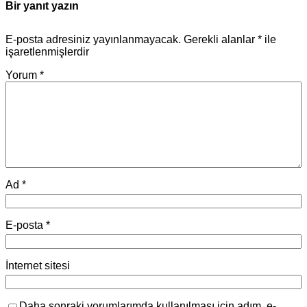
Bir yanıt yazın
E-posta adresiniz yayınlanmayacak.
Gerekli alanlar
*
ile
işaretlenmişlerdir
Yorum
*
Ad
*
E-posta
*
İnternet sitesi
Daha sonraki yorumlarımda kullanılması için adım, e-