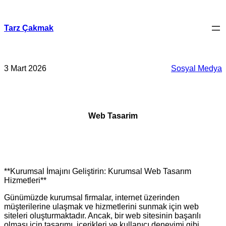
İçeriğe
geç
Tarz Çakmak
3 Mart 2026
Sosyal Medya
Web Tasarim
**Kurumsal İmajını Geliştirin: Kurumsal Web Tasarım
Hizmetleri**
Günümüzde kurumsal firmalar, internet üzerinden
müşterilerine ulaşmak ve hizmetlerini sunmak için web
siteleri oluşturmaktadır. Ancak, bir web sitesinin başarılı
olması için tasarımı, içerikleri ve kullanıcı deneyimi gibi