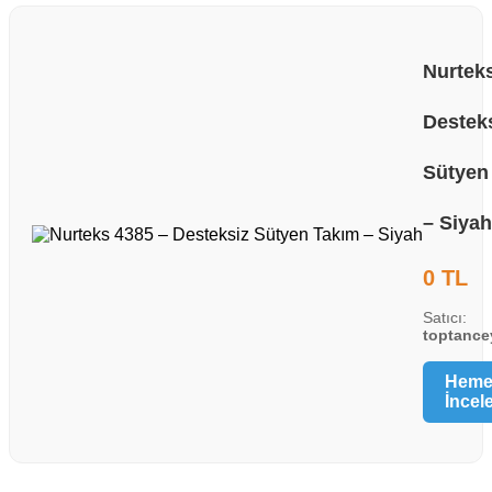
Nurtek
Destek
Sütyen
– Siyah
0 TL
Satıcı:
toptance
Hem
İncel