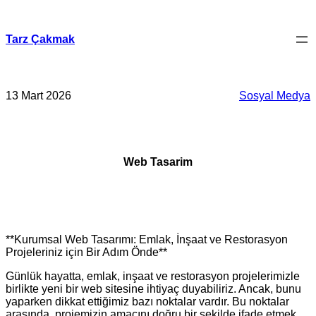
İçeriğe
geç
Tarz Çakmak
13 Mart 2026
Sosyal Medya
Web Tasarim
**Kurumsal Web Tasarımı: Emlak, İnşaat ve Restorasyon
Projeleriniz için Bir Adım Önde**
Günlük hayatta, emlak, inşaat ve restorasyon projelerimizle
birlikte yeni bir web sitesine ihtiyaç duyabiliriz. Ancak, bunu
yaparken dikkat ettiğimiz bazı noktalar vardır. Bu noktalar
arasında, projemizin amacını doğru bir şekilde ifade etmek,