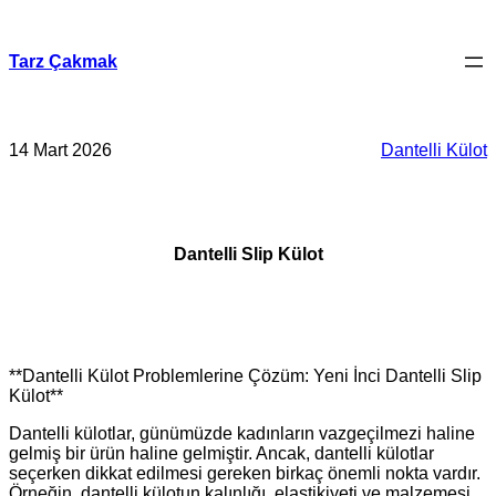
İçeriğe
geç
Tarz Çakmak
14 Mart 2026
Dantelli Külot
Dantelli Slip Külot
**Dantelli Külot Problemlerine Çözüm: Yeni İnci Dantelli Slip
Külot**
Dantelli külotlar, günümüzde kadınların vazgeçilmezi haline
gelmiş bir ürün haline gelmiştir. Ancak, dantelli külotlar
seçerken dikkat edilmesi gereken birkaç önemli nokta vardır.
Örneğin, dantelli külotun kalınlığı, elastikiyeti ve malzemesi