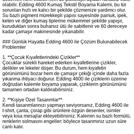
olabilir. Edding 4600 Kumaş Tekstil Boyama Kalemi, bu tür
sorunları hızlı ve kalıcı bir şekilde çözmenize yardımcı olur.
Su bazlı pigment mürekkepli yapısı sayesinde pamuk, ipek,
keten ve diğer kumaş tiplerine mükemmel şekilde yapışır,
kuruduktan sonra buharsız ütü ile sabitlenir ve 60 dereceye
kadar çamaşır makinesinde yıkanabilir.
### Günlük Hayatta Edding 4600 ile Çözüm Bulunabilecek
Problemler
1. **Çocuk Kıyafetlerindeki Çizikler**
Çocuklar sürekli hareket ederken kıyafetlerine çizikler,
delikler ve lekeler düşer. Bu durum, hem kıyafetin
görünümünü bozar hem de çamaşır çekiği içinde daha fazla
yıkanma ihtiyacı doğurur. Edding 4600 ile çiziklerin üzerine
doğrudan kalemle boyama yaparak, çiziklerin görünümünü
tamamen ortadan kaldırabilirsiniz.
2. **Kişiye Özel Tasarımlar**
Kendi tasarımlarınızı yapmayı seviyorsanız, Edding 4600 ile
t-shirt, çanta, çorap gibi ürünlere özgün desenler, isimler
veya kısa mesajlar ekleyebilirsiniz. Kalemin su bazlı formülü,
renklerin solmasını engeller; böylece tasarımınız uzun süre
canlı kalır.