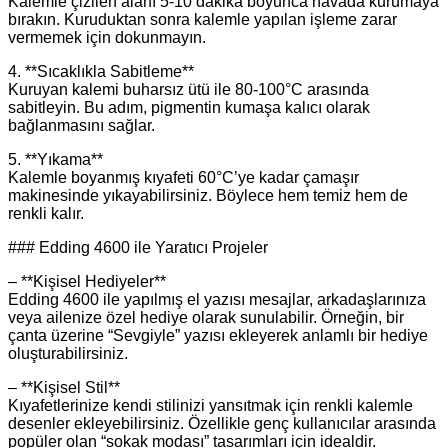
Kalemle çizilen alanı 5-10 dakika boyunca havada kurumaya
bırakın. Kuruduktan sonra kalemle yapılan işleme zarar
vermemek için dokunmayın.
4. **Sıcaklıkla Sabitleme**
Kuruyan kalemi buharsız ütü ile 80-100°C arasında
sabitleyin. Bu adım, pigmentin kumaşa kalıcı olarak
bağlanmasını sağlar.
5. **Yıkama**
Kalemle boyanmış kıyafeti 60°C’ye kadar çamaşır
makinesinde yıkayabilirsiniz. Böylece hem temiz hem de
renkli kalır.
### Edding 4600 ile Yaratıcı Projeler
– **Kişisel Hediyeler**
Edding 4600 ile yapılmış el yazısı mesajlar, arkadaşlarınıza
veya ailenize özel hediye olarak sunulabilir. Örneğin, bir
çanta üzerine “Sevgiyle” yazısı ekleyerek anlamlı bir hediye
oluşturabilirsiniz.
– **Kişisel Stil**
Kıyafetlerinize kendi stilinizi yansıtmak için renkli kalemle
desenler ekleyebilirsiniz. Özellikle genç kullanıcılar arasında
popüler olan “sokak modası” tasarımları için idealdir.