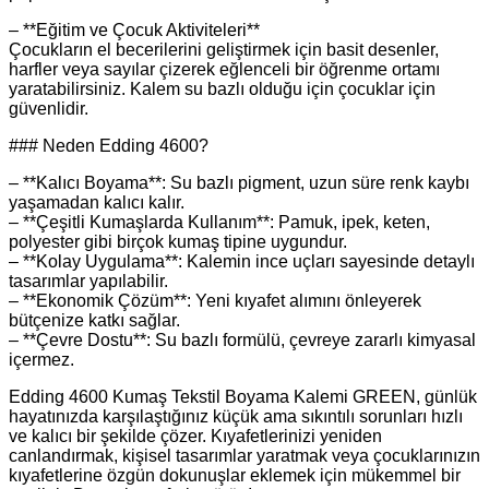
– **Eğitim ve Çocuk Aktiviteleri**
Çocukların el becerilerini geliştirmek için basit desenler,
harfler veya sayılar çizerek eğlenceli bir öğrenme ortamı
yaratabilirsiniz. Kalem su bazlı olduğu için çocuklar için
güvenlidir.
### Neden Edding 4600?
– **Kalıcı Boyama**: Su bazlı pigment, uzun süre renk kaybı
yaşamadan kalıcı kalır.
– **Çeşitli Kumaşlarda Kullanım**: Pamuk, ipek, keten,
polyester gibi birçok kumaş tipine uygundur.
– **Kolay Uygulama**: Kalemin ince uçları sayesinde detaylı
tasarımlar yapılabilir.
– **Ekonomik Çözüm**: Yeni kıyafet alımını önleyerek
bütçenize katkı sağlar.
– **Çevre Dostu**: Su bazlı formülü, çevreye zararlı kimyasal
içermez.
Edding 4600 Kumaş Tekstil Boyama Kalemi GREEN, günlük
hayatınızda karşılaştığınız küçük ama sıkıntılı sorunları hızlı
ve kalıcı bir şekilde çözer. Kıyafetlerinizi yeniden
canlandırmak, kişisel tasarımlar yaratmak veya çocuklarınızın
kıyafetlerine özgün dokunuşlar eklemek için mükemmel bir