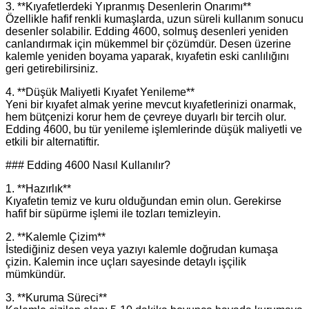
3. **Kıyafetlerdeki Yıpranmış Desenlerin Onarımı**
Özellikle hafif renkli kumaşlarda, uzun süreli kullanım sonucu
desenler solabilir. Edding 4600, solmuş desenleri yeniden
canlandırmak için mükemmel bir çözümdür. Desen üzerine
kalemle yeniden boyama yaparak, kıyafetin eski canlılığını
geri getirebilirsiniz.
4. **Düşük Maliyetli Kıyafet Yenileme**
Yeni bir kıyafet almak yerine mevcut kıyafetlerinizi onarmak,
hem bütçenizi korur hem de çevreye duyarlı bir tercih olur.
Edding 4600, bu tür yenileme işlemlerinde düşük maliyetli ve
etkili bir alternatiftir.
### Edding 4600 Nasıl Kullanılır?
1. **Hazırlık**
Kıyafetin temiz ve kuru olduğundan emin olun. Gerekirse
hafif bir süpürme işlemi ile tozları temizleyin.
2. **Kalemle Çizim**
İstediğiniz desen veya yazıyı kalemle doğrudan kumaşa
çizin. Kalemin ince uçları sayesinde detaylı işçilik
mümkündür.
3. **Kuruma Süreci**