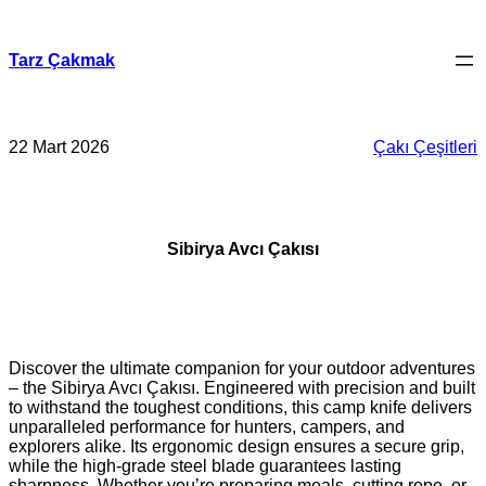
İçeriğe
geç
Tarz Çakmak
22 Mart 2026
Çakı Çeşitleri
Sibirya Avcı Çakısı
Discover the ultimate companion for your outdoor adventures
– the Sibirya Avcı Çakısı. Engineered with precision and built
to withstand the toughest conditions, this camp knife delivers
unparalleled performance for hunters, campers, and
explorers alike. Its ergonomic design ensures a secure grip,
while the high‑grade steel blade guarantees lasting
sharpness. Whether you’re preparing meals, cutting rope, or