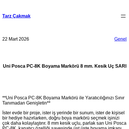
İçeriğe
geç
Tarz Çakmak
22 Mart 2026
Genel
Uni Posca PC-8K Boyama Markörü 8 mm. Kesik Uç SARI
**Uni Posca PC-8K Boyama Markörü ile Yaratıcılığınızı Sınır
Tanımadan Genişletin**
İster evde bir proje, ister iş yerinde bir sunum, ister de kişisel
bir hediye hazırlarken, doğru boya markörü seçmek işinizi
çok daha kolaylaştırır. 8 mm kesik uçlu, parlak sarı Uni Posca
PC-8K, kapatıcı özelliği sayesinde üst üste boyama imkanı