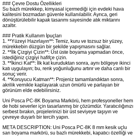
### Çevre Dostu Özellikleri
Su bazlı mürekkep, kimyasal içermediği için evdeki hava
kalitesini bozmadan güvenle kullanılabilir. Ayrıca, geri
dönüştürülebilir kapak tasarımı sayesinde atık miktarını
azaltır.
### Pratik Kullanım İpuçları
1. **Yüzeyi Hazırlayın**: Temiz, kuru ve tozsuz bir yüzey,
mürekkebin düzgün bir şekilde yapışmasını sağlar.
2. **İlk Çizgiyi Çizin**: Üst üste boyama yapmadan önce,
istediğiniz çizgiyi hafifçe çizin.
3. **İkinci Kat**: İlk kat kuruduktan sonra, aynı bölgeye ikinci
katı uygulayın; bu, renk yoğunluğunu artırır ve daha canlı bir
sonuç verir.
4. **Koruyucu Katman**: Projeniz tamamlandıktan sonra,
akrilik vernikle kaplayarak uzun ömürlü ve parlayan bir
görünüm elde edebilirsiniz.
Uni Posca PC-8K Boyama Markörü, hem profesyoneller hem
de hobi severler için tasarlanmış bir çözümdür. Yaratıcılığınızı
serbest bırakın, projelerinizi bir üst seviyeye taşıyın ve
çevreye duyarlı bir tercih yapın.
META DESCRIPTION: Uni Posca PC-8K 8 mm kesik uçlu
sarı boyama markörü, su bazlı mürekkebi, kapatıcı özelliği ve