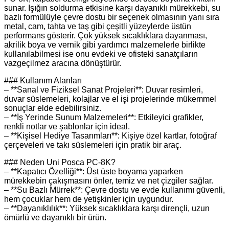
sunar. Işığın soldurma etkisine karşı dayanıklı mürekkebi, su
bazlı formülüyle çevre dostu bir seçenek olmasının yanı sıra
metal, cam, tahta ve taş gibi çeşitli yüzeylerde üstün
performans gösterir. Çok yüksek sıcaklıklara dayanması,
akrilik boya ve vernik gibi yardımcı malzemelerle birlikte
kullanılabilmesi ise onu evdeki ve ofisteki sanatçıların
vazgeçilmez aracına dönüştürür.
### Kullanım Alanları
– **Sanal ve Fiziksel Sanat Projeleri**: Duvar resimleri,
duvar süslemeleri, kolajlar ve el işi projelerinde mükemmel
sonuçlar elde edebilirsiniz.
– **İş Yerinde Sunum Malzemeleri**: Etkileyici grafikler,
renkli notlar ve şablonlar için ideal.
– **Kişisel Hediye Tasarımları**: Kişiye özel kartlar, fotoğraf
çerçeveleri ve takı süslemeleri için pratik bir araç.
### Neden Uni Posca PC-8K?
– **Kapatıcı Özelliği**: Üst üste boyama yaparken
mürekkebin çakışmasını önler, temiz ve net çizgiler sağlar.
– **Su Bazlı Mürrek**: Çevre dostu ve evde kullanımı güvenli,
hem çocuklar hem de yetişkinler için uygundur.
– **Dayanıklılık**: Yüksek sıcaklıklara karşı dirençli, uzun
ömürlü ve dayanıklı bir ürün.