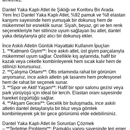
Dantel Yaka Kaplı Atlet ile Şıklığı ve Konforu Bir Arada
Yeni İnci Dantel Yaka Kaplı Atlet, %92 pamuk ve %8 elastan
karışımı sayesinde hem yumuşak bir dokunuş hem de
mükemmel bir esneklik sunar. Siyah, beyaz, gri ve ten renk
seçenekleriyle her stilinize uyum sağlayan bu atlet, dantel
yaka detaylarıyla göz alıcı bir dokunuş ekler.
İnce Askılı Atletin Günlük Hayattaki Kullanım İpuçları
1. **Katmanlı Giyim**: İnce askılı atlet, üst giyim parçalarıyla
mükemmel uyum sağlar. Özellikle kış aylarında, hafif bir
kazak veya ceketle kombinleyerek hem sıcak kalır hem de
stilinizi korursunuz.
2. **Çalışma Ortamı**: Ofis ortamında rahat bir görünüm
arıyorsanız, ince askılı atletin şık tasarımı hem profesyonel
hem de rahat bir seçenek sunar.
3. **Spor ve Aktif Yaşam**: Hafif bir spor salonu gezisi veya
park yürüyüşü için ideal bir tercih. Elastan oranı sayesinde
hareket özgürlüğü sağlar.
4. **Akşam Gecesi**: Gecelik bir buluşmada, ince askılı
atletin dantel detaylarıyla bir bluz veya gömlek
kombinleyerek şık bir gece görünümü elde edebilirsiniz.
Dantel Yaka Kaplı Atlet ile Sorunları Çözmek
– **Terletme Problemi**: Pamuklu yapısı sayesinde teri emer