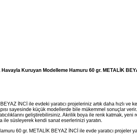
 Havayla Kuruyan Modelleme Hamuru 60 gr. METALİK BEY
NCİ ile evdeki yaratıcı projeleriniz artık daha hızlı ve keyifl
apısı sayesinde küçük modellerde bile mükemmel sonuçlar verir.
ratıcılıklarını geliştirebilirsiniz. Akrilik boya ile renk katmak, y
e süsleyerek kendi sanat eserlerinizi yaratın.
60 gr. METALİK BEYAZ İNCİ ile evde yaratıcı projeler yapın. 