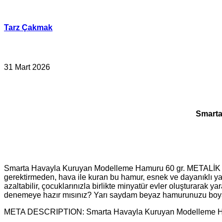
İçeriğe
geç
Tarz Çakmak
31 Mart 2026
Smarta
Smarta Havayla Kuruyan Modelleme Hamuru 60 gr. METALİK BEYAZ İ
gerektirmeden, hava ile kuran bu hamur, esnek ve dayanıklı y
azaltabilir, çocuklarınızla birlikte minyatür evler oluşturarak ya
denemeye hazır mısınız? Yarı saydam beyaz hamurunuzu boya il
META DESCRIPTION: Smarta Havayla Kuruyan Modelleme Hamuru 