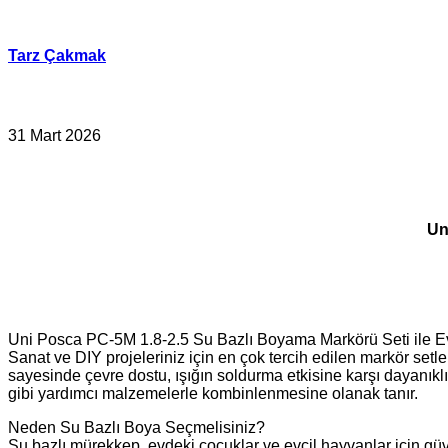
İçeriğe
geç
Tarz Çakmak
31 Mart 2026
Un
Uni Posca PC‑5M 1.8‑2.5 Su Bazlı Boyama Markörü Seti ile Ev
Sanat ve DIY projeleriniz için en çok tercih edilen markör set
sayesinde çevre dostu, ışığın soldurma etkisine karşı dayanıklı 
gibi yardımcı malzemelerle kombinlenmesine olanak tanır.
Neden Su Bazlı Boya Seçmelisiniz?
Su bazlı mürekkep, evdeki çocuklar ve evcil hayvanlar için güv