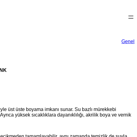
Genel
ENK
iğiyle üst üste boyama imkanı sunar. Su bazlı mürekkebi
yrıca yüksek sıcaklıklara dayanıklılığı, akrilik boya ve vernik
ı gecikmeden tamamlayabilir, aynı zamanda temizlik de suyla