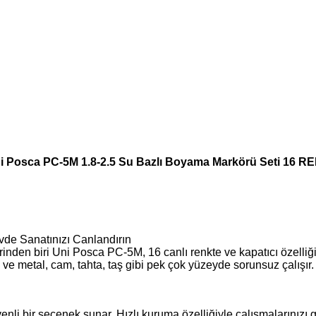
i Posca PC-5M 1.8-2.5 Su Bazlı Boyama Markörü Seti 16 R
de Sanatınızı Canlandırın
lerinden biri Uni Posca PC‑5M, 16 canlı renkte ve kapatıcı özell
ve metal, cam, tahta, taş gibi pek çok yüzeyde sorunsuz çalışır. A
enli bir seçenek sunar. Hızlı kuruma özelliğiyle çalışmalarınız