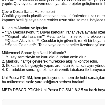
yapılır. Çevreye zarar vermeden yaratıcı projeler geliştirmenin k
Çevre Dostu Sanat Malzemeleri
Günlük yaşamda plastik ve solvent bazlı ürünlerden uzak durma
kapatıcı özelliği sayesinde renkler uzun süre solmaz, böylece t
Kullanım Alanları ve İpuçları
– **Ev Dekorasyonu**: Duvar kartoları, raflar veya aynalar üzer
– **Kişisel Takı Tasarımı**: Metal takılarınızı renkli mürekkep il
– **Çocuk Aktiviteleri**: Çocuklar için güvenli, renkli bir boya
– **Sanat Galerileri**: Tahta veya cam paneller üzerinde yükse
Mükemmel Sonuç İçin Nasıl Kullanılır?
1. Yüzeyi temizleyin ve kuru olduğundan emin olun.
2. Markörü hafifçe çevirerek mürekkep akışını kontrol edin.
3. İlk katı ince bir çizgiyle yapın, ardından ikinci katı aynı yön
4. Kuruduktan sonra, gerekirse bir vernik tabakası ile koruyucu
Uni Posca PC‑5M, hem profesyoneller hem de hobi sanatçıları içi
bu mükemmel setle yaratıcılığınızı serbest bırakın!
META DESCRIPTION: Uni Posca PC‑5M 1.8‑2.5 su bazlı boya markö