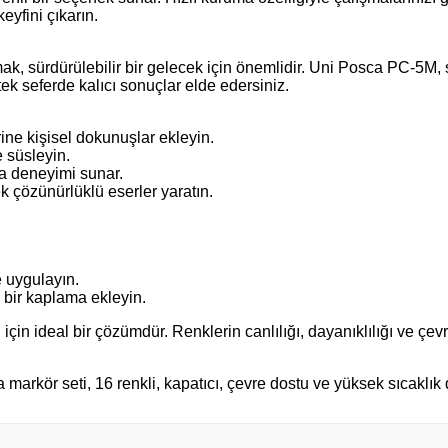
eyfini çıkarın.
k, sürdürülebilir bir gelecek için önemlidir. Uni Posca PC‑5M, 
ek seferde kalıcı sonuçlar elde edersiniz.
ine kişisel dokunuşlar ekleyin.
e süsleyin.
ma deneyimi sunar.
k çözünürlüklü eserler yaratın.
de uygulayın.
 bir kaplama ekleyin.
n ideal bir çözümdür. Renklerin canlılığı, dayanıklılığı ve çevre
r seti, 16 renkli, kapatıcı, çevre dostu ve yüksek sıcaklık da