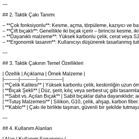
—
## 2. Taktik Çakı Tanımı
– **Çok fonksiyonlu**: Kesme, açma, törpüleme, kazıyıcı ve bazen 
– **Çift bıçaklı**: Genellikle iki bıçak içerir – birincisi kesme, i
– **Dayanıklı malzeme**: Yüksek karbonlu çelik, cerat veya S2 
– **Ergonomik tasarım**: Kullanıcıyı düşünerek tasarlanmış tutu
—
## 3. Taktik Çakının Temel Özellikleri
| Özellik | Açıklama | Örnek Malzeme |
|———|———-|—————|
| **Çelik Kalitesi** | Yüksek karbonlu çelik, keskinliğin uzun 
| **Bıçak Şekli** | Düz, şerit, kılıç veya serbest uç gibi tasarıml
| **Sabit vs. Açılan Bıçak** | Sabit bıçaklar daha dayanıklıdır; aç
| **Tutuş Malzemesi** | Silikon, G10, çelik, ahşap, karbon fiber.
| **Kablo** | Çakı ile birlikte taşınan, güvenli bir şekilde tutma
—
## 4. Kullanım Alanları
| Alan | Kullanım Senaryosu |