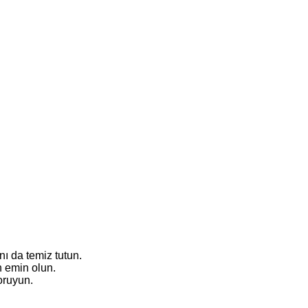
nı da temiz tutun.
n emin olun.
oruyun.