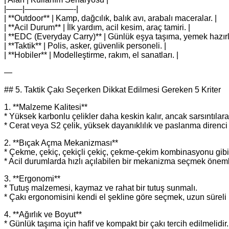
|——|——————-|
| **Outdoor** | Kamp, dağcılık, balık avı, arabalı maceralar. |
| **Acil Durum** | İlk yardım, acil kesim, araç tamiri. |
| **EDC (Everyday Carry)** | Günlük eşya taşıma, yemek hazırl
| **Taktik** | Polis, asker, güvenlik personeli. |
| **Hobiler** | Modelleştirme, rakım, el sanatları. |
—
## 5. Taktik Çakı Seçerken Dikkat Edilmesi Gereken 5 Kriter
1. **Malzeme Kalitesi**
* Yüksek karbonlu çelikler daha keskin kalır, ancak sarsıntılara 
* Cerat veya S2 çelik, yüksek dayanıklılık ve paslanma direnci
2. **Bıçak Açma Mekanizması**
* Çekme, çekiç, çekiçli çekiç, çekme‑çekim kombinasyonu gibi f
* Acil durumlarda hızlı açılabilen bir mekanizma seçmek önemli
3. **Ergonomi**
* Tutuş malzemesi, kaymaz ve rahat bir tutuş sunmalı.
* Çakı ergonomisini kendi el şekline göre seçmek, uzun süreli 
4. **Ağırlık ve Boyut**
* Günlük taşıma için hafif ve kompakt bir çakı tercih edilmelidir.