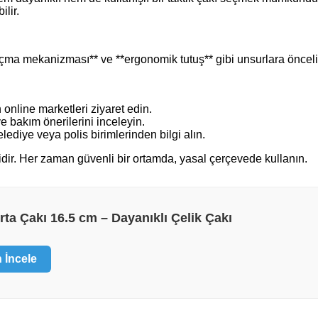
lir.
çak açma mekanizması** ve **ergonomik tutuş** gibi unsurlara öncel
n online marketleri ziyaret edin.
e bakım önerilerini inceleyin.
lediye veya polis birimlerinden bilgi alın.
bidir. Her zaman güvenli bir ortamda, yasal çerçevede kullanın.
ta Çakı 16.5 cm – Dayanıklı Çelik Çakı
 İncele