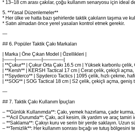
* 13–18 cm arası çakılar, çoğu kullanım senaryosu için ideal d
5. **Yasal Düzenlemeler**
* Her ülke ve hatta bazı şehirlerde taktik çakıların taşıma ve kull
* Satın almadan önce yerel yasaları kontrol etmek gerekir.
—
## 6. Popüler Taktik Çakı Markaları
| Marka | Öne Çıkan Model | Özellikleri |
|——-|—————-|————-|
| **Çukur** | Çukur Orta Çakı 16.5 cm | Yüksek karbonlu çelik, G
| **Kersh** | KERSH Tactical 17 cm | Cerat çelik, çekiçli açma
| **Spyderco** | Spyderco Tactics | 1095 çelik, hızlı çekme, haf
| **SOG** | SOG Tactical 18 cm | S2 çelik, çekiçli açma, geniş t
—
## 7. Taktik Çakı Kullanım İpuçları
– **Günlük Kullanımda**: Çakı, yemek hazırlama, çadır kurma, çim
– **Acil Durumda**: Çakı, acil kesim, ilk yardım ve araç tamiri 
– **Saklama**: Çakıyı kuru ve serin bir yerde saklayın. Uzun s
– **Temizlik**: Her kullanım sonrası bıçağı ve tutuş bölgesini 