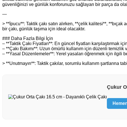
güvenliğinizi ve günlük konforunuzu sağlayan bir parça da olabi
—
> **İpucu**: Taktik çakı satın alırken, **çelik kalitesi**, **bı
bir çakı, günlük taşıma için ideal olacaktır.
### Daha Fazla Bilgi İçin
– **Taktik Çakı Fiyatları**: En güncel fiyatları karşılaştırmak içi
– **Çakı Bakımı**: Uzun ömürlü kullanım için düzenli temizlik v
– **Yasal Düzenlemeler**: Yerel yasaları öğrenmek için ilgili be
> **Unutmayın**: Taktik çakılar, sorumlu kullanım şartlarına ta
Çukur Or
Hemen