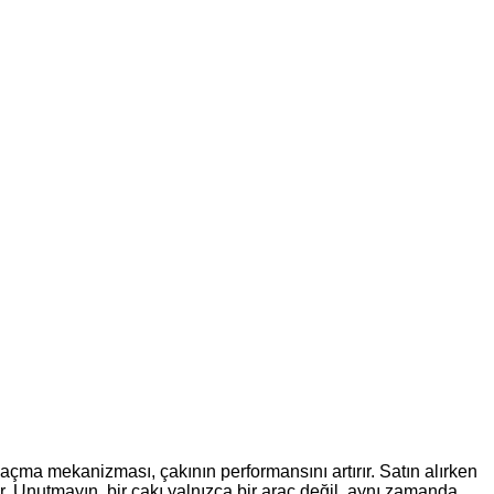
açma mekanizması, çakının performansını artırır. Satın alırken
. Unutmayın, bir çakı yalnızca bir araç değil, aynı zamanda