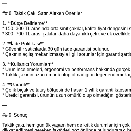
—
## 8. Taktik Çakı Satın Alırken Öneriler
1. **Bütçe Belirleme**
* 150–300 TL arasında orta sınıf çakılar, kalite‑fiyat dengesini s
* 300–700 TL arası çakılar, daha dayanıklı çelik ve ek özellikle
2. **İade Politikası**
* Güvenilir satıcılarda 30 gün iade garantisi bulunur.
* Çakının açılış mekanizmasıyla ilgili sorunlar için garanti şart
3. **Kullanıcı Yorumları**
* Ürün incelemeleri, ergonomi ve performans hakkında gerçek ku
* Taktik çakının uzun ömürlü olup olmadığını değerlendirmek iç
4. **Garanti**
* Çelik bıçak ve tutuş bölgesinde hasar, 1 yıllık garanti kapsamı
* Üretici garantisi, ürünün uzun ömürlü olup olmadığını gösterir
—
## 9. Sonuç
Taktik çakı, hem günlük yaşam hem de kritik durumlar için çok 
dikkat edilmesi gereken faktörleri göz önünde bulundurarak, h