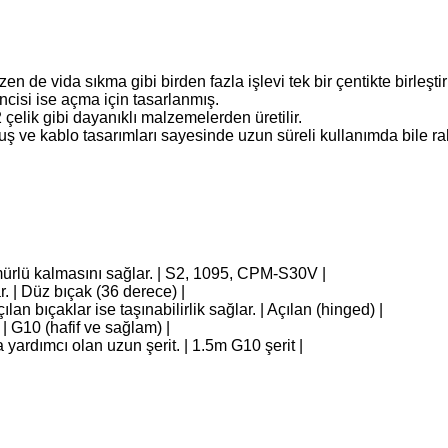
de vida sıkma gibi birden fazla işlevi tek bir çentikte birleştiri
kincisi ise açma için tasarlanmış.
çelik gibi dayanıklı malzemelerden üretilir.
ş ve kablo tasarımları sayesinde uzun süreli kullanımda bile rah
ömürlü kalmasını sağlar. | S2, 1095, CPM‑S30V |
ar. | Düz bıçak (36 derece) |
ılan bıçaklar ise taşınabilirlik sağlar. | Açılan (hinged) |
 | G10 (hafif ve sağlam) |
ya yardımcı olan uzun şerit. | 1.5m G10 şerit |