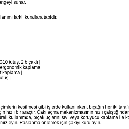
engeyi sunar.
anımı farklı kurallara tabidir.
10 tutuş, 2 bıçaklı |
, ergonomik kaplama |
if kaplama |
utuş |
lerin kesilmesi gibi işlerde kullanılırken, bıçağın her iki tarafı
için hızlı bir araçtır. Çakı açma mekanizmasının hızlı çalıştığında
üreli kullanımda, bıçak uçlarını sıvı veya koruyucu kaplama ile k
temizleyin. Paslanma önlemek için çakıyı kurulayın.