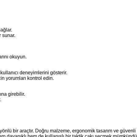
ağlar.
r sunar.
larını okuyun.
llanıcı deneyimlerini gösterir.
in yorumları kontrol edin.
na girebilir.
.
yönlü bir araçtır. Doğru malzeme, ergonomik tasarım ve güvenli 
em dayanıklı hem de kullanışlı bir taktik çakı seçmek mümkündür