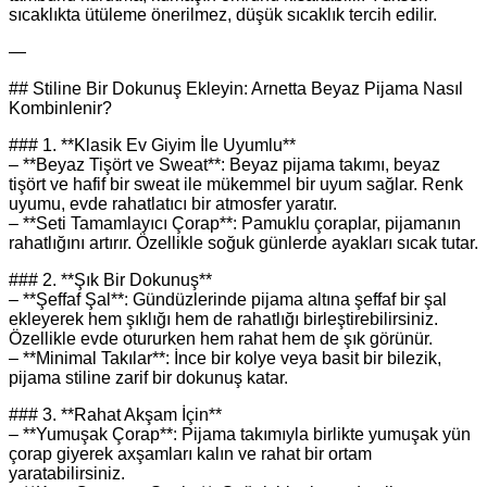
sıcaklıkta ütüleme önerilmez, düşük sıcaklık tercih edilir.
—
## Stiline Bir Dokunuş Ekleyin: Arnetta Beyaz Pijama Nasıl
Kombinlenir?
### 1. **Klasik Ev Giyim İle Uyumlu**
– **Beyaz Tişört ve Sweat**: Beyaz pijama takımı, beyaz
tişört ve hafif bir sweat ile mükemmel bir uyum sağlar. Renk
uyumu, evde rahatlatıcı bir atmosfer yaratır.
– **Seti Tamamlayıcı Çorap**: Pamuklu çoraplar, pijamanın
rahatlığını artırır. Özellikle soğuk günlerde ayakları sıcak tutar.
### 2. **Şık Bir Dokunuş**
– **Şeffaf Şal**: Gündüzlerinde pijama altına şeffaf bir şal
ekleyerek hem şıklığı hem de rahatlığı birleştirebilirsiniz.
Özellikle evde otururken hem rahat hem de şık görünür.
– **Minimal Takılar**: İnce bir kolye veya basit bir bilezik,
pijama stiline zarif bir dokunuş katar.
### 3. **Rahat Akşam İçin**
– **Yumuşak Çorap**: Pijama takımıyla birlikte yumuşak yün
çorap giyerek axşamları kalın ve rahat bir ortam
yaratabilirsiniz.