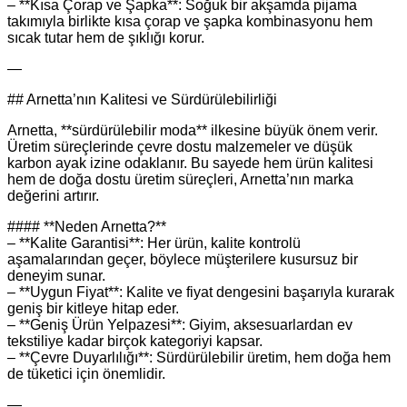
– **Kısa Çorap ve Şapka**: Soğuk bir akşamda pijama
takımıyla birlikte kısa çorap ve şapka kombinasyonu hem
sıcak tutar hem de şıklığı korur.
—
## Arnetta’nın Kalitesi ve Sürdürülebilirliği
Arnetta, **sürdürülebilir moda** ilkesine büyük önem verir.
Üretim süreçlerinde çevre dostu malzemeler ve düşük
karbon ayak izine odaklanır. Bu sayede hem ürün kalitesi
hem de doğa dostu üretim süreçleri, Arnetta’nın marka
değerini artırır.
#### **Neden Arnetta?**
– **Kalite Garantisi**: Her ürün, kalite kontrolü
aşamalarından geçer, böylece müşterilere kusursuz bir
deneyim sunar.
– **Uygun Fiyat**: Kalite ve fiyat dengesini başarıyla kurarak
geniş bir kitleye hitap eder.
– **Geniş Ürün Yelpazesi**: Giyim, aksesuarlardan ev
tekstiliye kadar birçok kategoriyi kapsar.
– **Çevre Duyarlılığı**: Sürdürülebilir üretim, hem doğa hem
de tüketici için önemlidir.
—