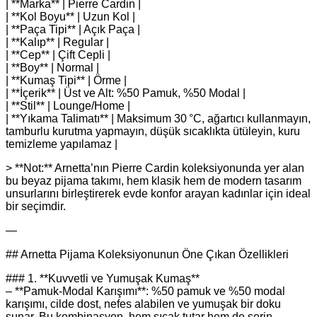
| **Marka** | Pierre Cardin |
| **Kol Boyu** | Uzun Kol |
| **Paça Tipi** | Açık Paça |
| **Kalıp** | Regular |
| **Cep** | Çift Cepli |
| **Boy** | Normal |
| **Kumaş Tipi** | Örme |
| **İçerik** | Üst ve Alt: %50 Pamuk, %50 Modal |
| **Stil** | Lounge/Home |
| **Yıkama Talimatı** | Maksimum 30 °C, ağartıcı kullanmayın,
tamburlu kurutma yapmayın, düşük sıcaklıkta ütüleyin, kuru
temizleme yapılamaz |
> **Not:** Arnetta’nın Pierre Cardin koleksiyonunda yer alan
bu beyaz pijama takımı, hem klasik hem de modern tasarım
unsurlarını birleştirerek evde konfor arayan kadınlar için ideal
bir seçimdir.
—
## Arnetta Pijama Koleksiyonunun Öne Çıkan Özellikleri
### 1. **Kuvvetli ve Yumuşak Kumaş**
– **Pamuk-Modal Karışımı**: %50 pamuk ve %50 modal
karışımı, cilde dost, nefes alabilen ve yumuşak bir doku
sunar. Bu kombinasyon, hem sıcak tutar hem de serin