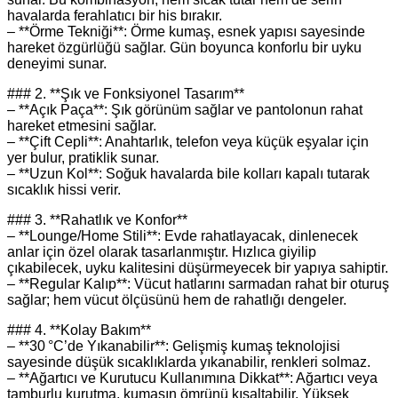
havalarda ferahlatıcı bir his bırakır.
– **Örme Tekniği**: Örme kumaş, esnek yapısı sayesinde
hareket özgürlüğü sağlar. Gün boyunca konforlu bir uyku
deneyimi sunar.
### 2. **Şık ve Fonksiyonel Tasarım**
– **Açık Paça**: Şık görünüm sağlar ve pantolonun rahat
hareket etmesini sağlar.
– **Çift Cepli**: Anahtarlık, telefon veya küçük eşyalar için
yer bulur, pratiklik sunar.
– **Uzun Kol**: Soğuk havalarda bile kolları kapalı tutarak
sıcaklık hissi verir.
### 3. **Rahatlık ve Konfor**
– **Lounge/Home Stili**: Evde rahatlayacak, dinlenecek
anlar için özel olarak tasarlanmıştır. Hızlıca giyilip
çıkabilecek, uyku kalitesini düşürmeyecek bir yapıya sahiptir.
– **Regular Kalıp**: Vücut hatlarını sarmadan rahat bir oturuş
sağlar; hem vücut ölçüsünü hem de rahatlığı dengeler.
### 4. **Kolay Bakım**
– **30 °C’de Yıkanabilir**: Gelişmiş kumaş teknolojisi
sayesinde düşük sıcaklıklarda yıkanabilir, renkleri solmaz.
– **Ağartıcı ve Kurutucu Kullanımına Dikkat**: Ağartıcı veya
tamburlu kurutma, kumaşın ömrünü kısaltabilir. Yüksek