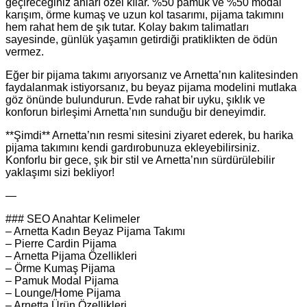
geçireceğiniz anları özel kılar. %50 pamuk ve %50 modal
karışım, örme kumaş ve uzun kol tasarımı, pijama takımını
hem rahat hem de şık tutar. Kolay bakım talimatları
sayesinde, günlük yaşamın getirdiği pratiklikten de ödün
vermez.
Eğer bir pijama takımı arıyorsanız ve Arnetta’nın kalitesinden
faydalanmak istiyorsanız, bu beyaz pijama modelini mutlaka
göz önünde bulundurun. Evde rahat bir uyku, şıklık ve
konforun birleşimi Arnetta’nın sunduğu bir deneyimdir.
**Şimdi** Arnetta’nın resmi sitesini ziyaret ederek, bu harika
pijama takımını kendi gardırobunuza ekleyebilirsiniz.
Konforlu bir gece, şık bir stil ve Arnetta’nın sürdürülebilir
yaklaşımı sizi bekliyor!
—
### SEO Anahtar Kelimeler
– Arnetta Kadın Beyaz Pijama Takımı
– Pierre Cardin Pijama
– Arnetta Pijama Özellikleri
– Örme Kumaş Pijama
– Pamuk Modal Pijama
– Lounge/Home Pijama
– Arnetta Ürün Özellikleri