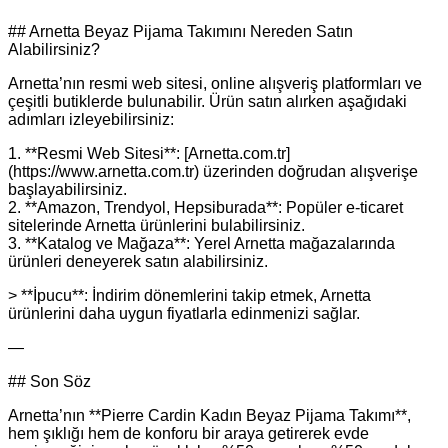
## Arnetta Beyaz Pijama Takımını Nereden Satın
Alabilirsiniz?
Arnetta’nın resmi web sitesi, online alışveriş platformları ve
çeşitli butiklerde bulunabilir. Ürün satın alırken aşağıdaki
adımları izleyebilirsiniz:
1. **Resmi Web Sitesi**: [Arnetta.com.tr]
(https://www.arnetta.com.tr) üzerinden doğrudan alışverişe
başlayabilirsiniz.
2. **Amazon, Trendyol, Hepsiburada**: Popüler e‑ticaret
sitelerinde Arnetta ürünlerini bulabilirsiniz.
3. **Katalog ve Mağaza**: Yerel Arnetta mağazalarında
ürünleri deneyerek satın alabilirsiniz.
> **İpucu**: İndirim dönemlerini takip etmek, Arnetta
ürünlerini daha uygun fiyatlarla edinmenizi sağlar.
—
## Son Söz
Arnetta’nın **Pierre Cardin Kadın Beyaz Pijama Takımı**,
hem şıklığı hem de konforu bir araya getirerek evde