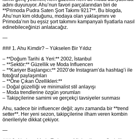
adını duyuruyor. Ahu’nun favori parçalarından biri de
**Primoda Pudra Saten Şort Takımı 9217**. Bu blogda,
Ahu’nun kim olduğunu, modaya olan yaklaşımını ve
Primoda’nın bu eşsiz şort takımını kampanyalı fiyatlarla nasıl
edinebileceğinizi anlatacağız.
—
### 1. Ahu Kimdir? – Yükselen Bir Yıldız
– **Doğum Tarihi & Yeri:** 2002, İstanbul
– **Sektör:** Güzellik ve Moda Influencerı
– **Kariyer Başlangıcı:** 2020’de Instagram’da hashtag’i ile
fotoğraf paylaşımları
– **Öne Çıkan Özellikleri:**
– Doğal güzelliği ve minimalist stil anlayışı
– Moda trendlerine özgün yorumları
– Takipçilerine samimi ve gerçekçi tavsiyeler sunması
Ahu, sadece bir influencer değil; aynı zamanda bir **trend
setter**. Her yeni sezon, takipçilerine ilham veren kombin
önerileriyle dikkat çekiyor.
—