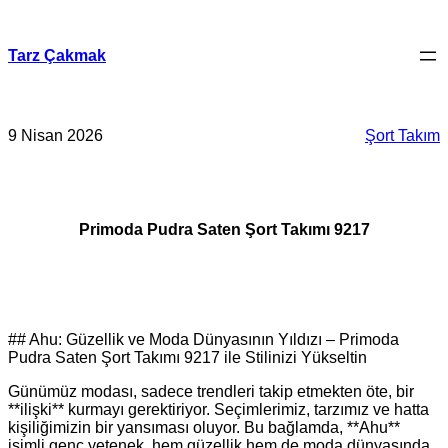
İçeriğe
geç
Tarz Çakmak
9 Nisan 2026
Şort Takım
Primoda Pudra Saten Şort Takımı 9217
## Ahu: Güzellik ve Moda Dünyasının Yıldızı – Primoda
Pudra Saten Şort Takımı 9217 ile Stilinizi Yükseltin
Günümüz modası, sadece trendleri takip etmekten öte, bir
**ilişki** kurmayı gerektiriyor. Seçimlerimiz, tarzımız ve hatta
kişiliğimizin bir yansıması oluyor. Bu bağlamda, **Ahu**
isimli genç yetenek, hem güzellik hem de moda dünyasında