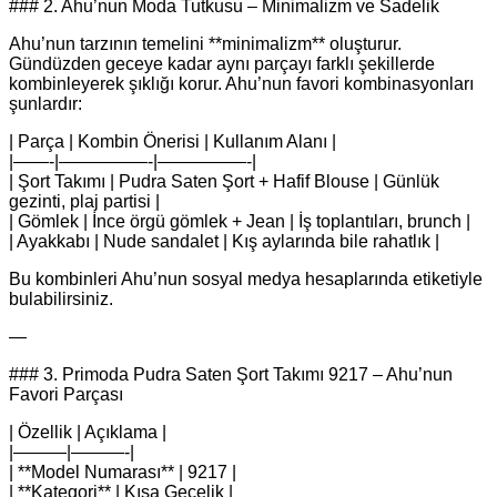
### 2. Ahu’nun Moda Tutkusu – Minimalizm ve Sadelik
Ahu’nun tarzının temelini **minimalizm** oluşturur.
Gündüzden geceye kadar aynı parçayı farklı şekillerde
kombinleyerek şıklığı korur. Ahu’nun favori kombinasyonları
şunlardır:
| Parça | Kombin Önerisi | Kullanım Alanı |
|——-|—————-|—————-|
| Şort Takımı | Pudra Saten Şort + Hafif Blouse | Günlük
gezinti, plaj partisi |
| Gömlek | İnce örgü gömlek + Jean | İş toplantıları, brunch |
| Ayakkabı | Nude sandalet | Kış aylarında bile rahatlık |
Bu kombinleri Ahu’nun sosyal medya hesaplarında etiketiyle
bulabilirsiniz.
—
### 3. Primoda Pudra Saten Şort Takımı 9217 – Ahu’nun
Favori Parçası
| Özellik | Açıklama |
|———|———-|
| **Model Numarası** | 9217 |
| **Kategori** | Kısa Gecelik |