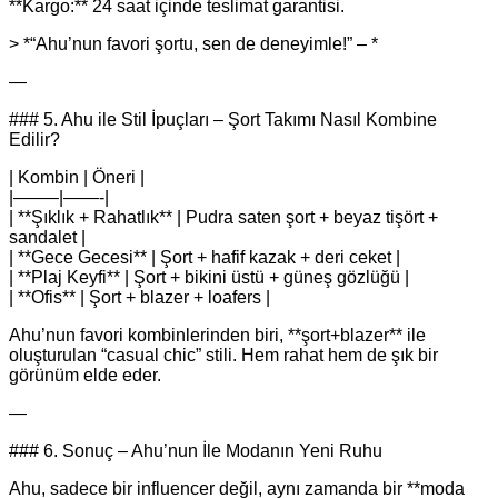
**Kargo:** 24 saat içinde teslimat garantisi.
> *“Ahu’nun favori şortu, sen de deneyimle!” – *
—
### 5. Ahu ile Stil İpuçları – Şort Takımı Nasıl Kombine
Edilir?
| Kombin | Öneri |
|——–|——-|
| **Şıklık + Rahatlık** | Pudra saten şort + beyaz tişört +
sandalet |
| **Gece Gecesi** | Şort + hafif kazak + deri ceket |
| **Plaj Keyfi** | Şort + bikini üstü + güneş gözlüğü |
| **Ofis** | Şort + blazer + loafers |
Ahu’nun favori kombinlerinden biri, **şort+blazer** ile
oluşturulan “casual chic” stili. Hem rahat hem de şık bir
görünüm elde eder.
—
### 6. Sonuç – Ahu’nun İle Modanın Yeni Ruhu
Ahu, sadece bir influencer değil, aynı zamanda bir **moda