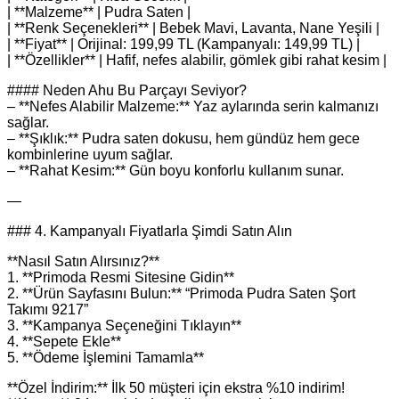
| **Malzeme** | Pudra Saten |
| **Renk Seçenekleri** | Bebek Mavi, Lavanta, Nane Yeşili |
| **Fiyat** | Orijinal: 199,99 TL (Kampanyalı: 149,99 TL) |
| **Özellikler** | Hafif, nefes alabilir, gömlek gibi rahat kesim |
#### Neden Ahu Bu Parçayı Seviyor?
– **Nefes Alabilir Malzeme:** Yaz aylarında serin kalmanızı
sağlar.
– **Şıklık:** Pudra saten dokusu, hem gündüz hem gece
kombinlerine uyum sağlar.
– **Rahat Kesim:** Gün boyu konforlu kullanım sunar.
—
### 4. Kampanyalı Fiyatlarla Şimdi Satın Alın
**Nasıl Satın Alırsınız?**
1. **Primoda Resmi Sitesine Gidin**
2. **Ürün Sayfasını Bulun:** “Primoda Pudra Saten Şort
Takımı 9217”
3. **Kampanya Seçeneğini Tıklayın**
4. **Sepete Ekle**
5. **Ödeme İşlemini Tamamla**
**Özel İndirim:** İlk 50 müşteri için ekstra %10 indirim!