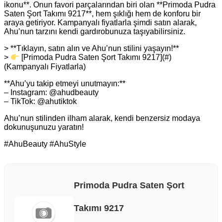
ikonu**. Onun favori parçalarından biri olan **Primoda Pudra
Saten Şort Takımı 9217**, hem şıklığı hem de konforu bir
araya getiriyor. Kampanyalı fiyatlarla şimdi satın alarak,
Ahu’nun tarzını kendi gardırobunuza taşıyabilirsiniz.
> **Tıklayın, satın alın ve Ahu’nun stilini yaşayın!**
>
[Primoda Pudra Saten Şort Takımı 9217](#)
(Kampanyalı Fiyatlarla)
**Ahu’yu takip etmeyi unutmayın:**
– Instagram: @ahudbeauty
– TikTok: @ahutiktok
Ahu’nun stilinden ilham alarak, kendi benzersiz modaya
dokunuşunuzu yaratın!
#AhuBeauty #AhuStyle
Primoda Pudra Saten Şort
Takımı 9217