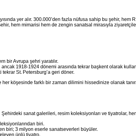
ısında yer alır. 300.000’den fazla nüfusa sahip bu şehir, hem R
 şehir, hem mimarisi hem de zengin sanatsal mirasıyla ziyaretçil
n bir Avrupa şehri yaratılır.
 ancak 1918‑1924 dönemi arasında tekrar başkent olarak kullanı
 tekrar St. Petersburg’a geri döner.
 her köşesinde farklı bir zaman dilimini hissedinize olanak tanır
Şehirdeki sanat galerileri, resim koleksiyonları ve tiyatrolar, hem
eksiyonlarından biri.
biri; 3 milyon eserle sanatseverleri büyüler.
eleyen ünlü tiyatro.