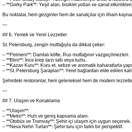
– **Gorky Park**: Yeşil alan, bisiklet yolları ve sanat etkinlikleri
Bu noktalar, hem gezginler hem de sanatçılar için ilham kaynağ
—
## 6. Yemek ve Yerel Lezzetler
St. Petersburg, zengin mutfağıyla da dikkat çeker:
– **Pelmeni**: Damlalı köfte, Rus mutfağının vazgeçilmezleri.
– **Blini**: İnce krep tarzı tatlı veya tuzlu.
– **Kazan Kuru**: Kuru et, sebze ve aromatik baharatlarla yapıl
– **St. Petersburg Şarapları**: Yerel bağlardan elde edilen kalit
Şehirdeki restoranlar, hem geleneksel hem de modern lezzetleri
—
## 7. Ulaşım ve Konaklama
– **Ulaşım**:
– **Metro**: Hızlı ve geniş kapsama alanı.
– **Otobüs ve Tramvay**: Şehir içi ulaşım için uygun seçenek.
– **Neva Nehri Turları**: Şehir turu için farklı bir perspektif.