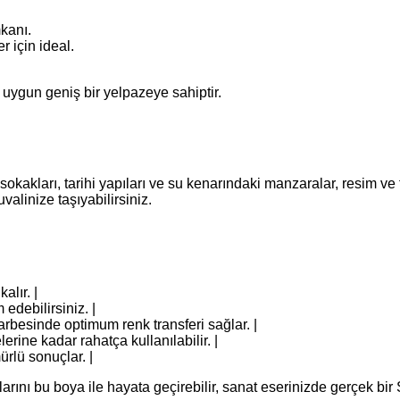
kanı.
r için ideal.
 uygun geniş bir yelpazeye sahiptir.
sokakları, tarihi yapıları ve su kenarındaki manzaralar, resim ve 
valinize taşıyabilirsiniz.
alır. |
edebilirsiniz. |
arbesinde optimum renk transferi sağlar. |
erine kadar rahatça kullanılabilir. |
rlü sonuçlar. |
arını bu boya ile hayata geçirebilir, sanat eserinizde gerçek bir S