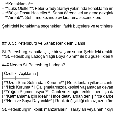
– **Konaklama**:
– **Lüks Oteller**: Peter Grady Sarayı yakınında konaklama im
– **Bütçe Dostu Hosteller**: Sanat öğrencileri ve genç gezginle
– **Airbnb**: Şehir merkezinde ev kiralama seçenekleri.
Şehirdeki konaklama seçenekleri, farklı bütçelere ve tercihlere
—
## 8. St. Petersburg ve Sanat: Renklerin Dansı
St. Petersburg, sanatla iç içe bir yaşam sunar. Şehirdeki renkli 
**St. Petersburg Ladoga Yağlı Boya 46 ml** ile bu güzellikleri tu
### Neden St. Petersburg Ladoga?
| Özellik | Açıklama |
|———|———-|
| **Uzun Süre Solmadan Korunur** | Renk tonları yıllarca canlı k
| **Hızlı Kuruma** | Çalışmalarınızda kesinti yaşamadan devam 
| **Yoğun Pigmentasyon** | Canlı ve zengin renkler, her fırça d
| **Katmanlama İçin İdeal** | İnce detaylardan geniş fırça darbel
| **Nem ve Suya Dayanıklı** | Renk değişikliği olmaz, uzun ömü
St. Petersburg’in ikonik manzaralarını, sarayları veya nehir kıyıl