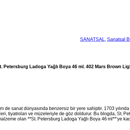
SANATSAL
, 
Sanatsal B
t. Petersburg Ladoga Yağlı Boya 46 ml. 402 Mars Brown Lig
m de sanat dünyasında benzersiz bir yere sahiptir. 1703 yılında P
ri, tiyatroları ve müzeleriyle de göz doldurur. Bu blogda, St. P
r malzeme olan **St. Petersburg Ladoga Yağlı Boya 46 ml**’ye ka