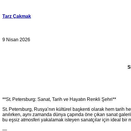
İçeriğe
geç
Tarz Çakmak
9 Nisan 2026
S
**St. Petersburg: Sanat, Tarih ve Hayatın Renkli Şehri**
St. Petersburg, Rusya’nın kültürel başkenti olarak hem tarih he
anılırken, aynı zamanda dünya çapında öne çıkan sanat galerile
bu eşsiz atmosferi yakalamak isteyen sanatçılar için ideal bi
—