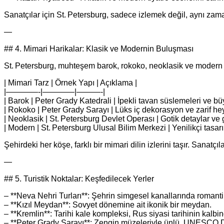
Sanatçılar için St. Petersburg, sadece izlemek değil, aynı zam
—
## 4. Mimari Harikalar: Klasik ve Modernin Buluşması
St. Petersburg, muhteşem barok, rokoko, neoklasik ve modern mi
| Mimari Tarz | Örnek Yapı | Açıklama |
|————-|————|———-|
| Barok | Peter Grady Katedrali | İpekli tavan süslemeleri ve bü
| Rokoko | Peter Grady Sarayı | Lüks iç dekorasyon ve zarif hey
| Neoklasik | St. Petersburg Devlet Operası | Gotik detaylar ve 
| Modern | St. Petersburg Ulusal Bilim Merkezi | Yenilikçi tasarım
Şehirdeki her köşe, farklı bir mimari dilin izlerini taşır. Sanat
—
## 5. Turistik Noktalar: Keşfedilecek Yerler
– **Neva Nehri Turları**: Şehrin simgesel kanallarında romantik
– **Kızıl Meydan**: Sovyet dönemine ait ikonik bir meydan.
– **Kremlin**: Tarihi kale kompleksi, Rus siyasi tarihinin kalbi
– **Peter Grady Sarayı**: Zengin müzeleriyle ünlü, UNESCO D