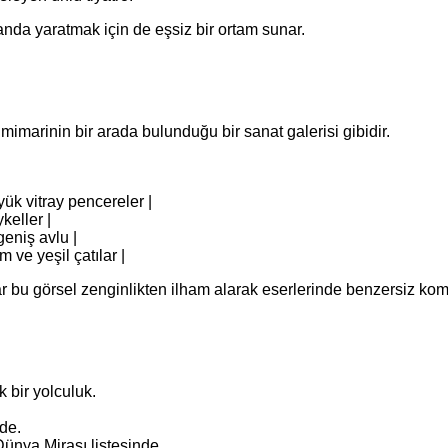
anda yaratmak için de eşsiz bir ortam sunar.
marinin bir arada bulunduğu bir sanat galerisi gibidir.
yük vitray pencereler |
keller |
geniş avlu |
 ve yeşil çatılar |
çılar bu görsel zenginlikten ilham alarak eserlerinde benzersiz kom
 bir yolculuk.
nde.
ünya Mirası listesinde.