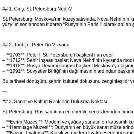
## 1. Giriş: St. Petersburg Nedir?
St. Petersburg, Moskova’nın kuzeybatısında, Neva Nehri’nin kıy
yüzyılın sonlarından itibaren “Rusya’nın Paris’i” olarak anılan
—
## 2. Tarihçe: Peter I’in Vizyonu
– **1703**: Peter I, St. Petersburg’ı başkent ilan eder.
– **1712**: Sehir inşaatı başlar; Neva Nehri’nin kıyısında moder
– **1918**: Rusya Devrimi sonrası başkent Moskova’ya taşınır,
– **1991**: Sovyetler Birliği’nin dağılmasının ardından başkenti
Bu tarihsel dönüşüm, şehrin kültürel dokusunu zenginleştirir ve
—
## 3. Sanat ve Kültür: Renklerin Buluşma Noktası
St. Petersburg, Rus sanatının en önemli merkezlerinden biridir. 
– **Evrim Müzesi**: Modern ve çağdaş sanatın en kapsamlı kol
– **Hermitage Müzesi**: Dünyanın en büyük sanat müzelerinden 
– **Kazan Tiyatrosu**: Klasik ve modern tiyatro eserlerini sahn