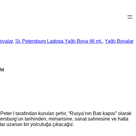
oyalar
, 
St. Petersburg Ladoga Yağlı Boya 46 ml.
, 
Yağlı Boyalar
ht
eter I tarafından kurulan şehir, “Rusya’nın Batı kapısı” olarak
etersburg’un tarihinden, mimarisine, sanat sahnesine ve hatta
dar uzanan bir yolculuğa çıkacağız.