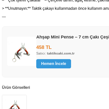
– **Çok İşlevli Çakalar** – Çerçeve tamiri, ağaç kesme, çakma
> **Unutmayın:** Taktik çakayı kullanmadan önce kullanım ama
—
Ahşap Mini Pense – 7 cm Çakı Çeşit
458 TL
Satıcı:
taktikcaki.com.tr
Hemen İncele
Ürün Görselleri