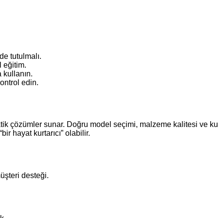
e tutulmalı.
 eğitim.
 kullanın.
ontrol edin.
k çözümler sunar. Doğru model seçimi, malzeme kalitesi ve kul
ir hayat kurtarıcı” olabilir.
müşteri desteği.