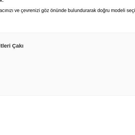
k.
cınızı ve çevrenizi göz önünde bulundurarak doğru modeli seçin
leri Çakı