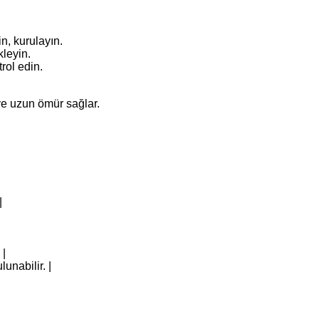
n, kurulayın.
kleyin.
rol edin.
ve uzun ömür sağlar.
|
 |
unabilir. |