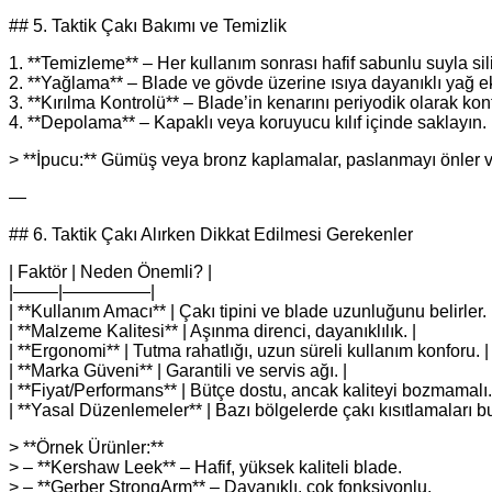
## 5. Taktik Çakı Bakımı ve Temizlik
1. **Temizleme** – Her kullanım sonrası hafif sabunlu suyla sili
2. **Yağlama** – Blade ve gövde üzerine ısıya dayanıklı yağ e
3. **Kırılma Kontrolü** – Blade’in kenarını periyodik olarak kont
4. **Depolama** – Kapaklı veya koruyucu kılıf içinde saklayın.
> **İpucu:** Gümüş veya bronz kaplamalar, paslanmayı önler 
—
## 6. Taktik Çakı Alırken Dikkat Edilmesi Gerekenler
| Faktör | Neden Önemli? |
|——–|—————|
| **Kullanım Amacı** | Çakı tipini ve blade uzunluğunu belirler. 
| **Malzeme Kalitesi** | Aşınma direnci, dayanıklılık. |
| **Ergonomi** | Tutma rahatlığı, uzun süreli kullanım konforu. |
| **Marka Güveni** | Garantili ve servis ağı. |
| **Fiyat/Performans** | Bütçe dostu, ancak kaliteyi bozmamalı.
| **Yasal Düzenlemeler** | Bazı bölgelerde çakı kısıtlamaları bul
> **Örnek Ürünler:**
> – **Kershaw Leek** – Hafif, yüksek kaliteli blade.
> – **Gerber StrongArm** – Dayanıklı, çok fonksiyonlu.