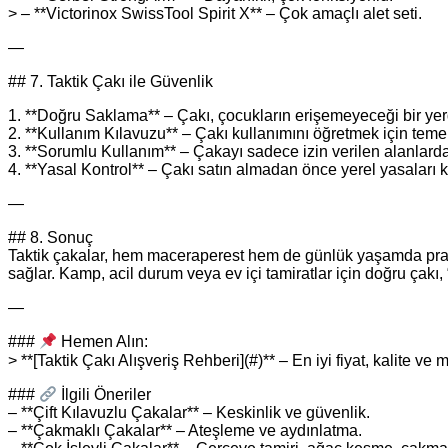
> – **Victorinox SwissTool Spirit X** – Çok amaçlı alet seti.
—
## 7. Taktik Çakı ile Güvenlik
1. **Doğru Saklama** – Çakı, çocukların erişemeyeceği bir yerd
2. **Kullanım Kılavuzu** – Çakı kullanımını öğretmek için temel
3. **Sorumlu Kullanım** – Çakayı sadece izin verilen alanlarda
4. **Yasal Kontrol** – Çakı satın almadan önce yerel yasaları k
—
## 8. Sonuç
Taktik çakalar, hem maceraperest hem de günlük yaşamda prati
sağlar. Kamp, acil durum veya ev içi tamiratlar için doğru çakı, “b
—
###
Hemen Alın:
> **[Taktik Çakı Alışveriş Rehberi](#)** – En iyi fiyat, kalite ve 
###
İlgili Öneriler
– **Çift Kılavuzlu Çakalar** – Keskinlik ve güvenlik.
– **Çakmaklı Çakalar** – Ateşleme ve aydınlatma.