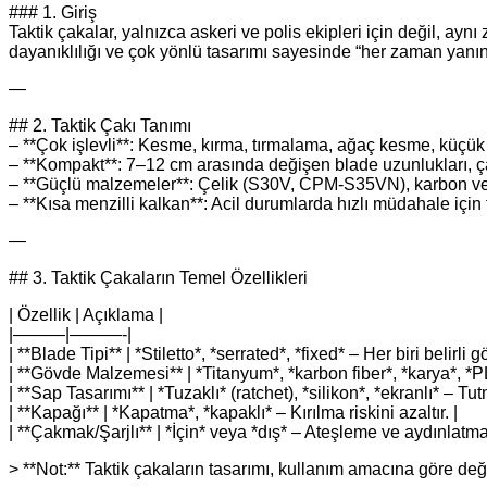
### 1. Giriş
Taktik çakalar, yalnızca askeri ve polis ekipleri için değil, ayn
dayanıklılığı ve çok yönlü tasarımı sayesinde “her zaman yanını
—
## 2. Taktik Çakı Tanımı
– **Çok işlevli**: Kesme, kırma, tırmalama, ağaç kesme, küçük al
– **Kompakt**: 7–12 cm arasında değişen blade uzunlukları, ç
– **Güçlü malzemeler**: Çelik (S30V, CPM-S35VN), karbon veya
– **Kısa menzilli kalkan**: Acil durumlarda hızlı müdahale için 
—
## 3. Taktik Çakaların Temel Özellikleri
| Özellik | Açıklama |
|———|———-|
| **Blade Tipi** | *Stiletto*, *serrated*, *fixed* – Her biri belirli g
| **Gövde Malzemesi** | *Titanyum*, *karbon fiber*, *karya*, *PL
| **Sap Tasarımı** | *Tuzaklı* (ratchet), *silikon*, *ekranlı* – Tutm
| **Kapağı** | *Kapatma*, *kapaklı* – Kırılma riskini azaltır. |
| **Çakmak/Şarjlı** | *İçin* veya *dış* – Ateşleme ve aydınlatma
> **Not:** Taktik çakaların tasarımı, kullanım amacına göre değiş