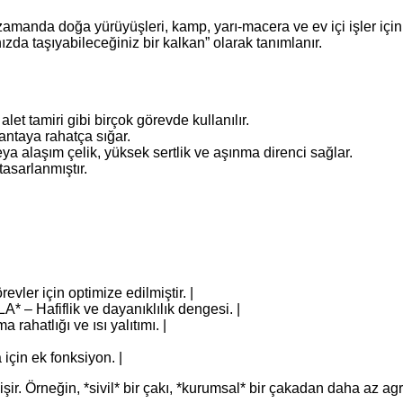
ı zamanda doğa yürüyüşleri, kamp, yarı-macera ve ev içi işler için 
zda taşıyabileceğiniz bir kalkan” olarak tanımlanır.
et tamiri gibi birçok görevde kullanılır.
antaya rahatça sığar.
 alaşım çelik, yüksek sertlik ve aşınma direnci sağlar.
tasarlanmıştır.
örevler için optimize edilmiştir. |
A* – Hafiflik ve dayanıklılık dengesi. |
a rahatlığı ve ısı yalıtımı. |
 için ek fonksiyon. |
ir. Örneğin, *sivil* bir çakı, *kurumsal* bir çakadan daha az agre