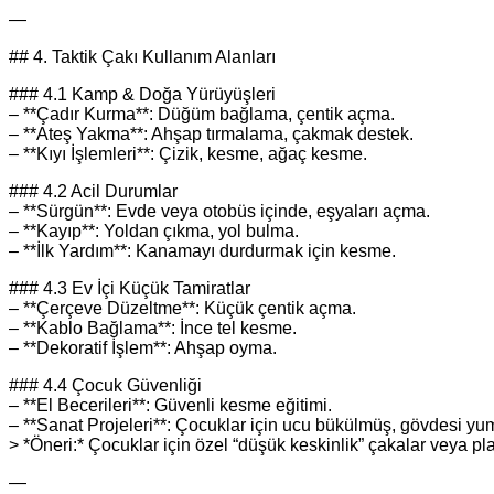
—
## 4. Taktik Çakı Kullanım Alanları
### 4.1 Kamp & Doğa Yürüyüşleri
– **Çadır Kurma**: Düğüm bağlama, çentik açma.
– **Ateş Yakma**: Ahşap tırmalama, çakmak destek.
– **Kıyı İşlemleri**: Çizik, kesme, ağaç kesme.
### 4.2 Acil Durumlar
– **Sürgün**: Evde veya otobüs içinde, eşyaları açma.
– **Kayıp**: Yoldan çıkma, yol bulma.
– **İlk Yardım**: Kanamayı durdurmak için kesme.
### 4.3 Ev İçi Küçük Tamiratlar
– **Çerçeve Düzeltme**: Küçük çentik açma.
– **Kablo Bağlama**: İnce tel kesme.
– **Dekoratif İşlem**: Ahşap oyma.
### 4.4 Çocuk Güvenliği
– **El Becerileri**: Güvenli kesme eğitimi.
– **Sanat Projeleri**: Çocuklar için ucu bükülmüş, gövdesi yu
> *Öneri:* Çocuklar için özel “düşük keskinlik” çakalar veya plast
—