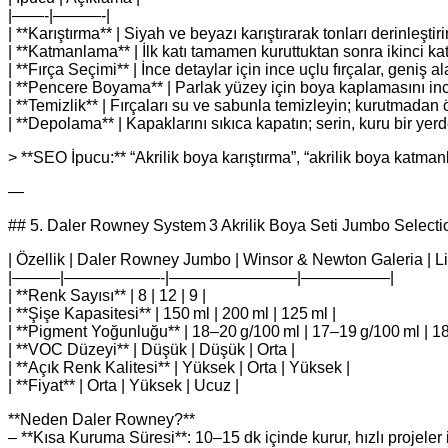
|——-|———-|
| **Karıştırma** | Siyah ve beyazı karıştırarak tonları derinleştirin
| **Katmanlama** | İlk katı tamamen kuruttuktan sonra ikinci kat
| **Fırça Seçimi** | İnce detaylar için ince uçlu fırçalar, geniş ala
| **Pencere Boyama** | Parlak yüzey için boya kaplamasını ince
| **Temizlik** | Fırçaları su ve sabunla temizleyin; kurutmadan 
| **Depolama** | Kapaklarını sıkıca kapatın; serin, kuru bir yer
> **SEO İpucu:** “Akrilik boya karıştırma”, “akrilik boya katma
—
## 5. Daler Rowney System 3 Akrilik Boya Seti Jumbo Selection
| Özellik | Daler Rowney Jumbo | Winsor & Newton Galeria | L
|———|——————-|————————|—————–|
| **Renk Sayısı** | 8 | 12 | 9 |
| **Şişe Kapasitesi** | 150 ml | 200 ml | 125 ml |
| **Pigment Yoğunluğu** | 18–20 g/100 ml | 17–19 g/100 ml | 1
| **VOC Düzeyi** | Düşük | Düşük | Orta |
| **Açık Renk Kalitesi** | Yüksek | Orta | Yüksek |
| **Fiyat** | Orta | Yüksek | Ucuz |
**Neden Daler Rowney?**
– **Kısa Kuruma Süresi**: 10–15 dk içinde kurur, hızlı projeler i