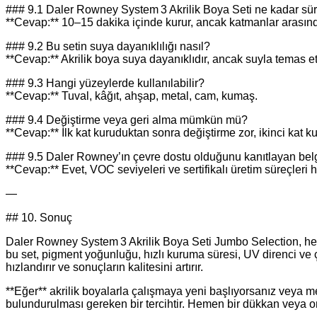
### 9.1 Daler Rowney System 3 Akrilik Boya Seti ne kadar sü
**Cevap:** 10–15 dakika içinde kurur, ancak katmanlar arasın
### 9.2 Bu setin suya dayanıklılığı nasıl?
**Cevap:** Akrilik boya suya dayanıklıdır, ancak suyla temas et
### 9.3 Hangi yüzeylerde kullanılabilir?
**Cevap:** Tuval, kâğıt, ahşap, metal, cam, kumaş.
### 9.4 Değiştirme veya geri alma mümkün mü?
**Cevap:** İlk kat kuruduktan sonra değiştirme zor, ikinci kat k
### 9.5 Daler Rowney’ın çevre dostu olduğunu kanıtlayan belg
**Cevap:** Evet, VOC seviyeleri ve sertifikalı üretim süreçleri 
—
## 10. Sonuç
Daler Rowney System 3 Akrilik Boya Seti Jumbo Selection, hem a
bu set, pigment yoğunluğu, hızlı kuruma süresi, UV direnci ve çe
hızlandırır ve sonuçların kalitesini artırır.
**Eğer** akrilik boyalarla çalışmaya yeni başlıyorsanız veya 
bulundurulması gereken bir tercihtir. Hemen bir dükkan veya on