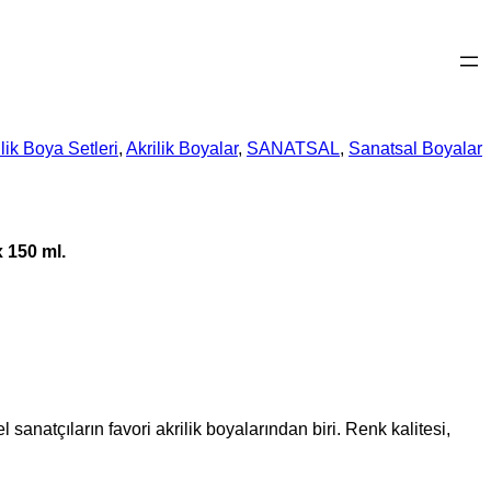
lik Boya Setleri
, 
Akrilik Boyalar
, 
SANATSAL
, 
Sanatsal Boyalar
 150 ml.
natçıların favori akrilik boyalarından biri. Renk kalitesi,