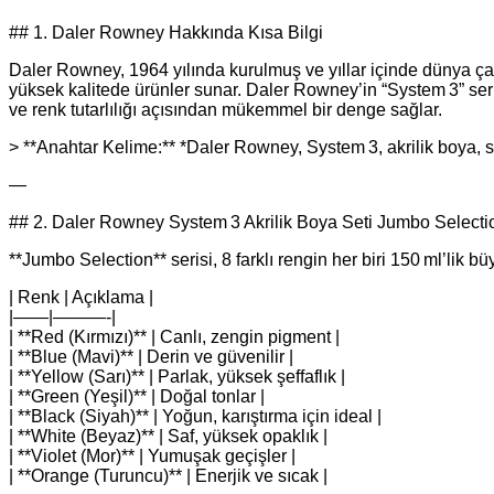
## 1. Daler Rowney Hakkında Kısa Bilgi
Daler Rowney, 1964 yılında kurulmuş ve yıllar içinde dünya çapı
yüksek kalitede ürünler sunar. Daler Rowney’in “System 3” serisi
ve renk tutarlılığı açısından mükemmel bir denge sağlar.
> **Anahtar Kelime:** *Daler Rowney, System 3, akrilik boya, 
—
## 2. Daler Rowney System 3 Akrilik Boya Seti Jumbo Selecti
**Jumbo Selection** serisi, 8 farklı rengin her biri 150 ml’lik bü
| Renk | Açıklama |
|——|———-|
| **Red (Kırmızı)** | Canlı, zengin pigment |
| **Blue (Mavi)** | Derin ve güvenilir |
| **Yellow (Sarı)** | Parlak, yüksek şeffaflık |
| **Green (Yeşil)** | Doğal tonlar |
| **Black (Siyah)** | Yoğun, karıştırma için ideal |
| **White (Beyaz)** | Saf, yüksek opaklık |
| **Violet (Mor)** | Yumuşak geçişler |
| **Orange (Turuncu)** | Enerjik ve sıcak |