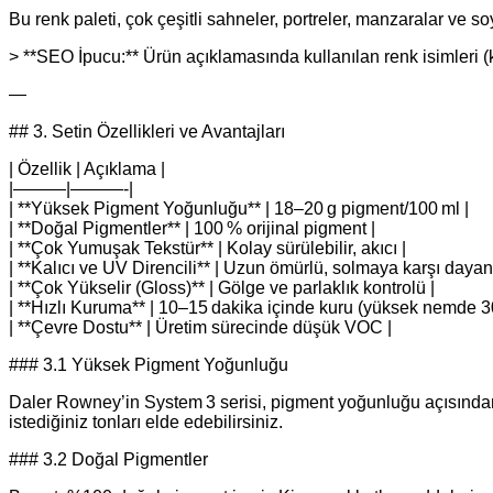
Bu renk paleti, çok çeşitli sahneler, portreler, manzaralar ve so
> **SEO İpucu:** Ürün açıklamasında kullanılan renk isimleri (kır
—
## 3. Setin Özellikleri ve Avantajları
| Özellik | Açıklama |
|———|———-|
| **Yüksek Pigment Yoğunluğu** | 18–20 g pigment/100 ml |
| **Doğal Pigmentler** | 100 % orijinal pigment |
| **Çok Yumuşak Tekstür** | Kolay sürülebilir, akıcı |
| **Kalıcı ve UV Direncili** | Uzun ömürlü, solmaya karşı dayanı
| **Çok Yükselir (Gloss)** | Gölge ve parlaklık kontrolü |
| **Hızlı Kuruma** | 10–15 dakika içinde kuru (yüksek nemde 30
| **Çevre Dostu** | Üretim sürecinde düşük VOC |
### 3.1 Yüksek Pigment Yoğunluğu
Daler Rowney’in System 3 serisi, pigment yoğunluğu açısından se
istediğiniz tonları elde edebilirsiniz.
### 3.2 Doğal Pigmentler