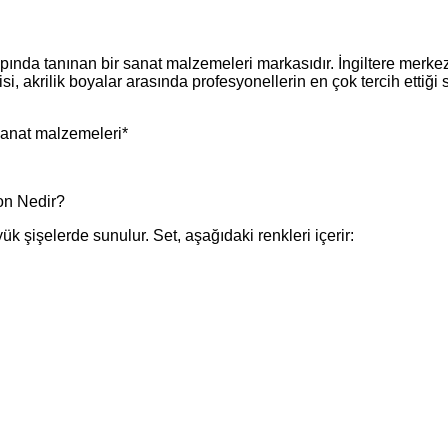
nda tanınan bir sanat malzemeleri markasıdır. İngiltere merkezli
, akrilik boyalar arasında profesyonellerin en çok tercih ettiği s
sanat malzemeleri*
on Nedir?
yük şişelerde sunulur. Set, aşağıdaki renkleri içerir: