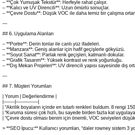
– **Çok Yumuşak Tekstür**: Herfeyle rahat çalışır.
– **Kalıcı ve UV Direncili**: Uzun ömürlü sonuçlar.
– **Çevre Dostu**: Düşük VOC ile daha temiz bir çalışma orta
—
## 6. Uygulama Alanları
– **Portre**: Derin tonlar ile canlı yüz ifadeleri.
– **Manzara**: Geniş alanlar için hafif geçişlerle gökyüzü.
– **Soyut Sanat**: Parlak renk geçişleri, katmanlı dokular.
– **Grafik Tasarım**: Yüksek kontrast ve renk yoğunluğu.
– **Dış Mekan Projeleri**: UV direncili yapısı sayesinde dış or
—
## 7. Müşteri Yorumları
| Yorum | Değerlendirme |
|——-|————–|
| “Akrilik boyaların içinde en tutarlı renkleri buldum. 8 rengi 150
| “Kuruma süresi çok hızlı, bu sayede birden fazla kat uygulayab
| “Çevre dostu olması benim için önemli, VOC seviyeleri düşük.”
> **SEO İpucu:** Kullanıcı yorumları, “daler rowney sistem 3 yo