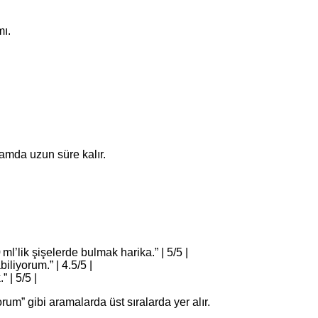
mı.
tamda uzun süre kalır.
 ml’lik şişelerde bulmak harika.” | 5/5 |
iliyorum.” | 4.5/5 |
 | 5/5 |
rum” gibi aramalarda üst sıralarda yer alır.