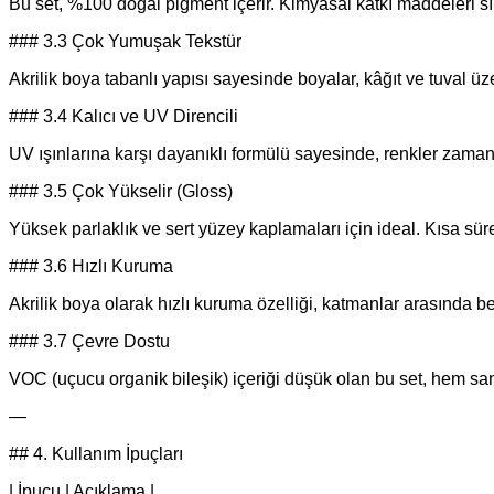
Bu set, %100 doğal pigment içerir. Kimyasal katkı maddeleri sı
### 3.3 Çok Yumuşak Tekstür
Akrilik boya tabanlı yapısı sayesinde boyalar, kâğıt ve tuval üze
### 3.4 Kalıcı ve UV Direncili
UV ışınlarına karşı dayanıklı formülü sayesinde, renkler zamanl
### 3.5 Çok Yükselir (Gloss)
Yüksek parlaklık ve sert yüzey kaplamaları için ideal. Kısa sür
### 3.6 Hızlı Kuruma
Akrilik boya olarak hızlı kuruma özelliği, katmanlar arasında bek
### 3.7 Çevre Dostu
VOC (uçucu organik bileşik) içeriği düşük olan bu set, hem san
—
## 4. Kullanım İpuçları
| İpucu | Açıklama |