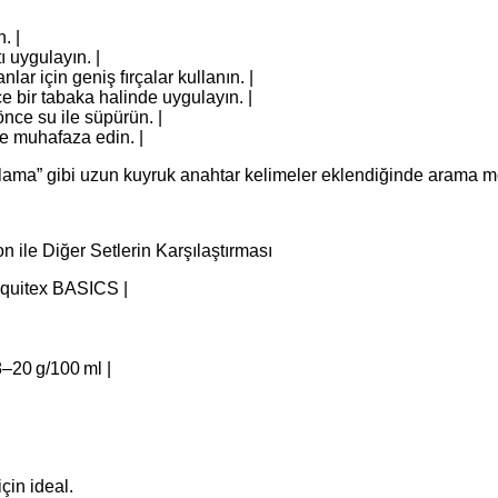
. |
ı uygulayın. |
nlar için geniş fırçalar kullanın. |
 bir tabaka halinde uygulayın. |
önce su ile süpürün. |
de muhafaza edin. |
nlama” gibi uzun kuyruk anahtar kelimeler eklendiğinde arama motor
 ile Diğer Setlerin Karşılaştırması
iquitex BASICS |
8–20 g/100 ml |
çin ideal.