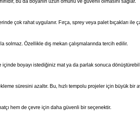
nırlıdır, bu da boyanın uzun ömürlü ve güvenli olmasını sağlar.
rinde çok rahat uygulanır. Fırça, sprey veya palet bıçakları ile çal
a solmaz. Özellikle dış mekan çalışmalarında tercih edilir.
e içinde boyayı istediğiniz mat ya da parlak sonuca dönüştürebili
leme süresini azaltır. Bu, hızlı tempolu projeler için büyük bir a
atçı hem de çevre için daha güvenli bir seçenektir.