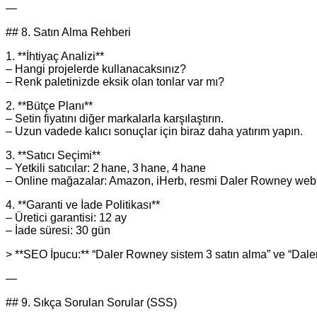
—
## 8. Satın Alma Rehberi
1. **İhtiyaç Analizi**
– Hangi projelerde kullanacaksınız?
– Renk paletinizde eksik olan tonlar var mı?
2. **Bütçe Planı**
– Setin fiyatını diğer markalarla karşılaştırın.
– Uzun vadede kalıcı sonuçlar için biraz daha yatırım yapın.
3. **Satıcı Seçimi**
– Yetkili satıcılar: 2 hane, 3 hane, 4 hane
– Online mağazalar: Amazon, iHerb, resmi Daler Rowney web 
4. **Garanti ve İade Politikası**
– Üretici garantisi: 12 ay
– İade süresi: 30 gün
> **SEO İpucu:** “Daler Rowney sistem 3 satın alma” ve “Daler R
—
## 9. Sıkça Sorulan Sorular (SSS)