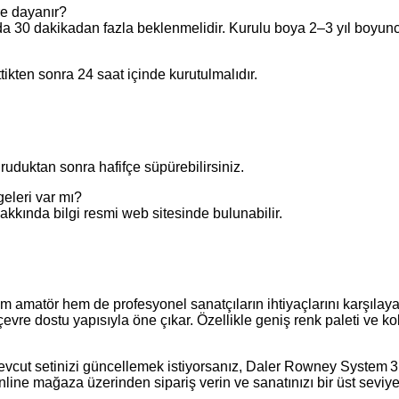
re dayanır?
da 30 dakikadan fazla beklenmelidir. Kurulu boya 2–3 yıl boyun
tikten sonra 24 saat içinde kurutulmalıdır.
uruduktan sonra hafifçe süpürebilirsiniz.
eleri var mı?
hakkında bilgi resmi web sitesinde bulunabilir.
matör hem de profesyonel sanatçıların ihtiyaçlarını karşılayan 
vre dostu yapısıyla öne çıkar. Özellikle geniş renk paleti ve kolay
mevcut setinizi güncellemek istiyorsanız, Daler Rowney System 3
line mağaza üzerinden sipariş verin ve sanatınızı bir üst seviye