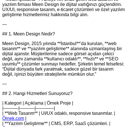
yazılım firması Meen Design ile dijital varlığınızı güçlendirin.
UX/UI, responsive tasarım, e‑ticaret çözümleri ve özel yazılım
geliştirme hizmetlerimiz hakkında bilgi alın.
—
## 1. Meen Design Nedir?
Meen Design, 2015 yılında **İstanbul**’da kurulan, **web
tasarım** ve **yazılım geliştirme** alanında uzmanlaşmış bir
dijital ajanstır. Müşterilerine sadece görsel açıdan çekici
değil, aynı zamanda **kullanıcı odaklı**, **hızlı** ve **SEO
uyumlu** çözümler sunmayı hedefler. Şirketin temel felsefesi:
“Dijital dünyada fark yaratmak, sadece güzel bir tasarım
değil, işinizi büyüten stratejilerle mümkün olur.”
—
## 2. Hangi Hizmetleri Sunuyoruz?
| Kategori | Açıklama | Örnek Proje |
|———-|———-|————|
| **Web Tasarım** | UI/UX odaklı, responsive tasarımlar. |
Örnek.com
|
| **Yazılım Geliştirme** | CMS, ERP, SaaS çözümleri. |