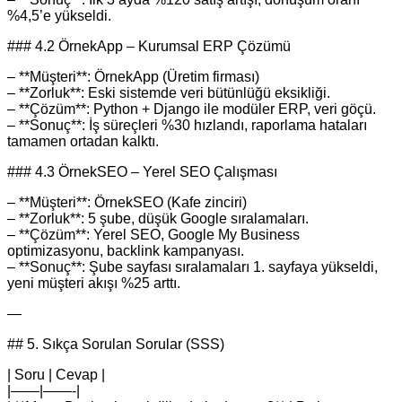
%4,5’e yükseldi.
### 4.2 ÖrnekApp – Kurumsal ERP Çözümü
– **Müşteri**: ÖrnekApp (Üretim firması)
– **Zorluk**: Eski sistemde veri bütünlüğü eksikliği.
– **Çözüm**: Python + Django ile modüler ERP, veri göçü.
– **Sonuç**: İş süreçleri %30 hızlandı, raporlama hataları
tamamen ortadan kalktı.
### 4.3 ÖrnekSEO – Yerel SEO Çalışması
– **Müşteri**: ÖrnekSEO (Kafe zinciri)
– **Zorluk**: 5 şube, düşük Google sıralamaları.
– **Çözüm**: Yerel SEO, Google My Business
optimizasyonu, backlink kampanyası.
– **Sonuç**: Şube sayfası sıralamaları 1. sayfaya yükseldi,
yeni müşteri akışı %25 arttı.
—
## 5. Sıkça Sorulan Sorular (SSS)
| Soru | Cevap |
|——|——-|