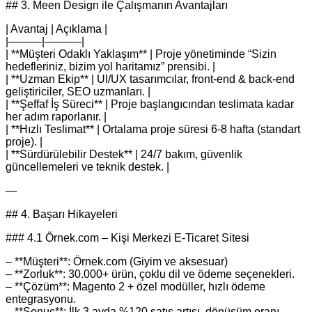
## 3. Meen Design ile Çalışmanın Avantajları
| Avantaj | Açıklama |
|———|———-|
| **Müşteri Odaklı Yaklaşım** | Proje yönetiminde “Sizin
hedefleriniz, bizim yol haritamız” prensibi. |
| **Uzman Ekip** | UI/UX tasarımcılar, front‑end & back‑end
geliştiriciler, SEO uzmanları. |
| **Şeffaf İş Süreci** | Proje başlangıcından teslimata kadar
her adım raporlanır. |
| **Hızlı Teslimat** | Ortalama proje süresi 6-8 hafta (standart
proje). |
| **Sürdürülebilir Destek** | 24/7 bakım, güvenlik
güncellemeleri ve teknik destek. |
—
## 4. Başarı Hikayeleri
### 4.1 Örnek.com – Kişi Merkezi E‑Ticaret Sitesi
– **Müşteri**: Örnek.com (Giyim ve aksesuar)
– **Zorluk**: 30.000+ ürün, çoklu dil ve ödeme seçenekleri.
– **Çözüm**: Magento 2 + özel modüller, hızlı ödeme
entegrasyonu.
– **Sonuç**: İlk 3 ayda %120 satış artışı, dönüşüm oranı