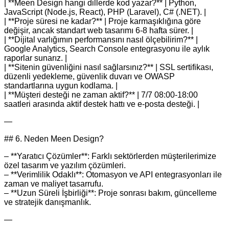
| **Meen Design hangi dillerde kod yazar?** | Python,
JavaScript (Node.js, React), PHP (Laravel), C# (.NET). |
| **Proje süresi ne kadar?** | Proje karmaşıklığına göre
değişir, ancak standart web tasarımı 6‑8 hafta sürer. |
| **Dijital varlığımın performansını nasıl ölçebilirim?** |
Google Analytics, Search Console entegrasyonu ile aylık
raporlar sunarız. |
| **Sitenin güvenliğini nasıl sağlarsınız?** | SSL sertifikası,
düzenli yedekleme, güvenlik duvarı ve OWASP
standartlarına uygun kodlama. |
| **Müşteri desteği ne zaman aktif?** | 7/7 08:00‑18:00
saatleri arasında aktif destek hattı ve e‑posta desteği. |
—
## 6. Neden Meen Design?
– **Yaratıcı Çözümler**: Farklı sektörlerden müşterilerimize
özel tasarım ve yazılım çözümleri.
– **Verimlilik Odaklı**: Otomasyon ve API entegrasyonları ile
zaman ve maliyet tasarrufu.
– **Uzun Süreli İşbirliği**: Proje sonrası bakım, güncelleme
ve stratejik danışmanlık.
—