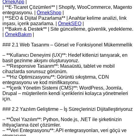
ÖrnekApp
|
| **E‑Ticaret Çözümleri** | Shopify, WooCommerce, Magento
entegrasyonu. |
ÖrnekShop
|
| **SEO & Dijital Pazarlama** | Anahtar kelime analizi, link
inşası, içerik pazarlama. |
ÖrnekSEO
|
| **Bakım & Destek** | Site güncelleme, güvenlik, yedekleme.
|
ÖrnekBakım
|
### 2.1 Web Tasarımı – Görsel ve Fonksiyonel Mükemmellik
– **Kullanıcı Deneyimi (UX)**: Hedef kitlenizi tanıyarak, en
basit gezinme akışını oluşturuyoruz.
– **Responsive Tasarım**: Masaüstü, tablet ve mobil
cihazlarda sorunsuz görünüm.
– **Hız Optimizasyonu**: Görüntü sıkıştırma, CDN
entegrasyonu ve kod minifikasyonu.
– **İçerik Yönetim Sistemi (CMS)**: WordPress, Joomla,
Drupal – müşterilerin kendi içeriklerini kolayca yönetmeleri
için.
### 2.2 Yazılım Geliştirme – İş Süreçlerinizi Dijitalleştiriyoruz
– **Özel Yazılım**: Python, Node.js, .NET ile şirketinizin
ihtiyaçlarına özel çözümler.
– **Veri Entegrasyonu**: API entegrasyonları, veri göçü ve
otomasyon.