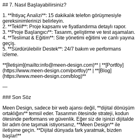
## 7. Nasıl Başlayabilirsiniz?
1. **İhtiyaç Analizi**: 15 dakikalık telefon görüşmesiyle
gereksinimlerinizi belirleyin.
2. **Teklif**: Proje kapsamı ve fiyatlandırma detaylı rapor.
3. **Proje Başlangıcı**: Tasarım, geliştirme ve test aşamaları.
4. **Teslimat & Eğitim**: Site yönetimi eğitimi ve canlı yayına
geçiş.
5. **Sürdürülebilir Destek**: 24/7 bakım ve performans
izleme.
**[İletişim](mailto:info@meen-design.com)** | **[Portföy]
(https://www.meen-design.com/portfoy)** | **[Blog]
(https://www.meen-design.com/blog)**
—
### Son Söz
Meen Design, sadece bir web ajansı değil, **dijital dönüşüm
ortaklığını** temsil eder. Tasarımın ötesinde strateji, kodun
ötesinde performans ve güvenlik. Eğer siz de işinizi dijitalde
bir adım öne taşımak istiyorsanız, **Meen Design** ile
iletişime geçin. **Dijital dünyada fark yaratmak, bizden
başlar!**