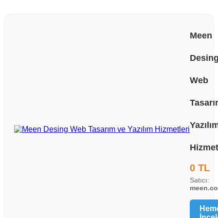
Meen
Desin
Web
Tasarı
Yazılı
Hizmet
0 TL
Satıcı:
meen.co
Hem
İncel