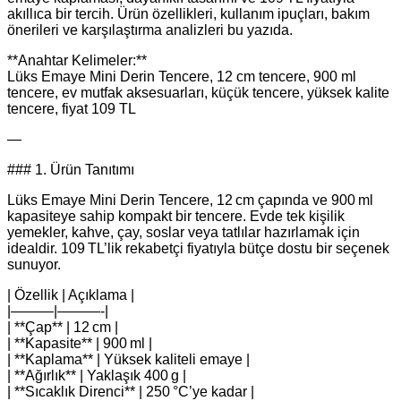
akıllıca bir tercih. Ürün özellikleri, kullanım ipuçları, bakım
önerileri ve karşılaştırma analizleri bu yazıda.
**Anahtar Kelimeler:**
Lüks Emaye Mini Derin Tencere, 12 cm tencere, 900 ml
tencere, ev mutfak aksesuarları, küçük tencere, yüksek kalite
tencere, fiyat 109 TL
—
### 1. Ürün Tanıtımı
Lüks Emaye Mini Derin Tencere, 12 cm çapında ve 900 ml
kapasiteye sahip kompakt bir tencere. Evde tek kişilik
yemekler, kahve, çay, soslar veya tatlılar hazırlamak için
idealdir. 109 TL’lik rekabetçi fiyatıyla bütçe dostu bir seçenek
sunuyor.
| Özellik | Açıklama |
|———|———-|
| **Çap** | 12 cm |
| **Kapasite** | 900 ml |
| **Kaplama** | Yüksek kaliteli emaye |
| **Ağırlık** | Yaklaşık 400 g |
| **Sıcaklık Direnci** | 250 °C’ye kadar |