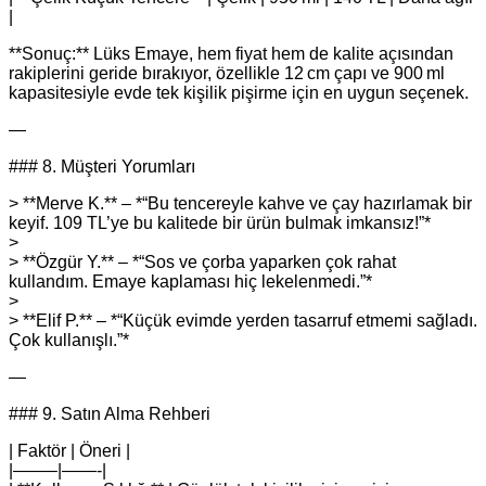
|
**Sonuç:** Lüks Emaye, hem fiyat hem de kalite açısından
rakiplerini geride bırakıyor, özellikle 12 cm çapı ve 900 ml
kapasitesiyle evde tek kişilik pişirme için en uygun seçenek.
—
### 8. Müşteri Yorumları
> **Merve K.** – *“Bu tencereyle kahve ve çay hazırlamak bir
keyif. 109 TL’ye bu kalitede bir ürün bulmak imkansız!”*
>
> **Özgür Y.** – *“Sos ve çorba yaparken çok rahat
kullandım. Emaye kaplaması hiç lekelenmedi.”*
>
> **Elif P.** – *“Küçük evimde yerden tasarruf etmemi sağladı.
Çok kullanışlı.”*
—
### 9. Satın Alma Rehberi
| Faktör | Öneri |
|——–|——-|