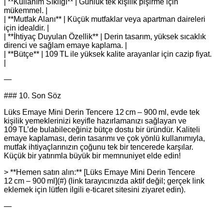
| **Kullanım Sıklığı** | Günlük tek kişilik pişirme için
mükemmel. |
| **Mutfak Alanı** | Küçük mutfaklar veya apartman daireleri
için idealdir. |
| **İhtiyaç Duyulan Özellik** | Derin tasarım, yüksek sıcaklık
direnci ve sağlam emaye kaplama. |
| **Bütçe** | 109 TL ile yüksek kalite arayanlar için cazip fiyat.
|
—
### 10. Son Söz
Lüks Emaye Mini Derin Tencere 12 cm – 900 ml, evde tek
kişilik yemeklerinizi keyifle hazırlamanızı sağlayan ve
109 TL’de bulabileceğiniz bütçe dostu bir üründür. Kaliteli
emaye kaplaması, derin tasarımı ve çok yönlü kullanımıyla,
mutfak ihtiyaçlarınızın çoğunu tek bir tencerede karşılar.
Küçük bir yatırımla büyük bir memnuniyet elde edin!
> **Hemen satın alın:** [Lüks Emaye Mini Derin Tencere
12 cm – 900 ml](#) (link tarayıcınızda aktif değil; gerçek link
eklemek için lütfen ilgili e-ticaret sitesini ziyaret edin).
—