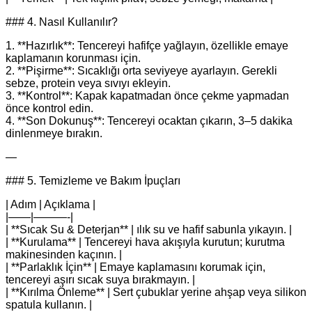
### 4. Nasıl Kullanılır?
1. **Hazırlık**: Tencereyi hafifçe yağlayın, özellikle emaye
kaplamanın korunması için.
2. **Pişirme**: Sıcaklığı orta seviyeye ayarlayın. Gerekli
sebze, protein veya sıvıyı ekleyin.
3. **Kontrol**: Kapak kapatmadan önce çekme yapmadan
önce kontrol edin.
4. **Son Dokunuş**: Tencereyi ocaktan çıkarın, 3–5 dakika
dinlenmeye bırakın.
—
### 5. Temizleme ve Bakım İpuçları
| Adım | Açıklama |
|——|———-|
| **Sıcak Su & Deterjan** | ılık su ve hafif sabunla yıkayın. |
| **Kurulama** | Tencereyi hava akışıyla kurutun; kurutma
makinesinden kaçının. |
| **Parlaklık İçin** | Emaye kaplamasını korumak için,
tencereyi aşırı sıcak suya bırakmayın. |
| **Kırılma Önleme** | Sert çubuklar yerine ahşap veya silikon
spatula kullanın. |