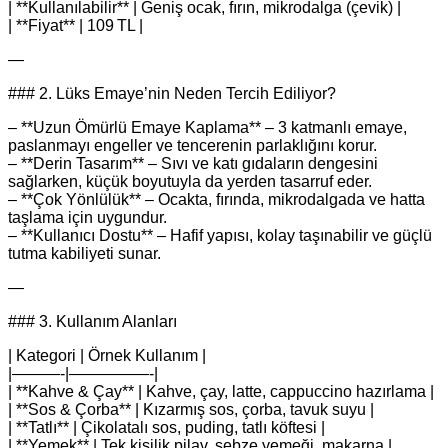
| **Kullanılabilir** | Geniş ocak, fırın, mikrodalga (çevik) |
| **Fiyat** | 109 TL |
—
### 2. Lüks Emaye’nin Neden Tercih Ediliyor?
– **Uzun Ömürlü Emaye Kaplama** – 3 katmanlı emaye,
paslanmayı engeller ve tencerenin parlaklığını korur.
– **Derin Tasarım** – Sıvı ve katı gıdaların dengesini
sağlarken, küçük boyutuyla da yerden tasarruf eder.
– **Çok Yönlülük** – Ocakta, fırında, mikrodalgada ve hatta
taşlama için uygundur.
– **Kullanıcı Dostu** – Hafif yapısı, kolay taşınabilir ve güçlü
tutma kabiliyeti sunar.
—
### 3. Kullanım Alanları
| Kategori | Örnek Kullanım |
|———-|—————-|
| **Kahve & Çay** | Kahve, çay, latte, cappuccino hazırlama |
| **Sos & Çorba** | Kızarmış sos, çorba, tavuk suyu |
| **Tatlı** | Çikolatalı sos, puding, tatlı köftesi |
| **Yemek** | Tek kişilik pilav, sebze yemeği, makarna |