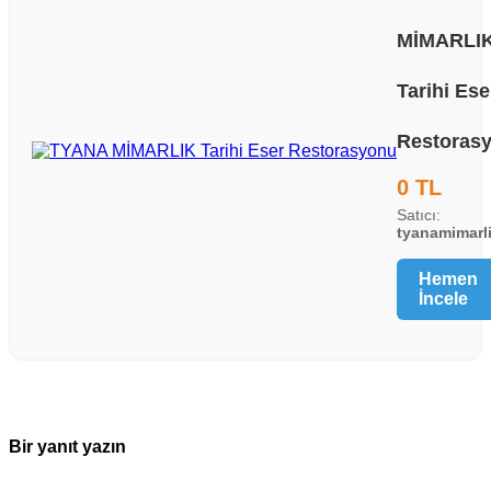
MİMARLI
Tarihi Ese
Restoras
0 TL
Satıcı:
tyanamimarli
Hemen
İncele
Bir yanıt yazın