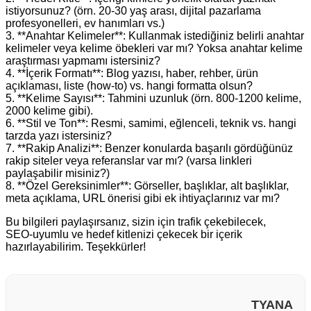
istiyorsunuz? (örn. 20-30 yaş arası, dijital pazarlama
profesyonelleri, ev hanımları vs.)
3. **Anahtar Kelimeler**: Kullanmak istediğiniz belirli anahtar
kelimeler veya kelime öbekleri var mı? Yoksa anahtar kelime
araştırması yapmamı istersiniz?
4. **İçerik Formatı**: Blog yazısı, haber, rehber, ürün
açıklaması, liste (how‑to) vs. hangi formatta olsun?
5. **Kelime Sayısı**: Tahmini uzunluk (örn. 800‑1200 kelime,
2000 kelime gibi).
6. **Stil ve Ton**: Resmi, samimi, eğlenceli, teknik vs. hangi
tarzda yazı istersiniz?
7. **Rakip Analizi**: Benzer konularda başarılı gördüğünüz
rakip siteler veya referanslar var mı? (varsa linkleri
paylaşabilir misiniz?)
8. **Özel Gereksinimler**: Görseller, başlıklar, alt başlıklar,
meta açıklama, URL önerisi gibi ek ihtiyaçlarınız var mı?
Bu bilgileri paylaşırsanız, sizin için trafik çekebilecek,
SEO‑uyumlu ve hedef kitlenizi çekecek bir içerik
hazırlayabilirim. Teşekkürler!
TYANA