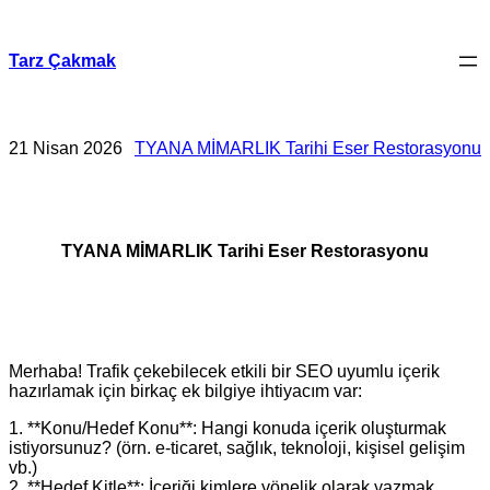
İçeriğe
geç
Tarz Çakmak
21 Nisan 2026
TYANA MİMARLIK Tarihi Eser Restorasyonu
TYANA MİMARLIK Tarihi Eser Restorasyonu
Merhaba! Trafik çekebilecek etkili bir SEO uyumlu içerik
hazırlamak için birkaç ek bilgiye ihtiyacım var:
1. **Konu/Hedef Konu**: Hangi konuda içerik oluşturmak
istiyorsunuz? (örn. e‑ticaret, sağlık, teknoloji, kişisel gelişim
vb.)
2. **Hedef Kitle**: İçeriği kimlere yönelik olarak yazmak