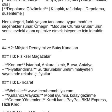
ofis |
| **Depolama Çözümleri** | Kitaplık, raf, dolap | Depolama,
düzenleme |
Her kategori, farklı yaşam tarzlarına uygun modüler
seçenekler sunar. Örneğin, “Modüler Oturma Grubu” ürün
serisi, evdeki alanı optimize etmek isteyenler için idealdir.
—
## H2: Müşteri Deneyimi ve Satış Kanalları
### H3: Fiziksel Mağazalar
– **Konum:** İstanbul, Ankara, İzmir, Bursa, Antalya
– **Fiyatlandırma:** Sürdürülebilir üretim maliyetleri
sayesinde rekabetçi fiyatlar
### H3: E-Ticaret
– **Website:** www.tecrubemobilya.com
– **Kullanıcı Arayüzü:** Mobil uyumlu, kolay gezinme
– **Ödeme Yöntemleri:** Kredi kartı, PayPal, BKM Express,
Hızlı Kredi