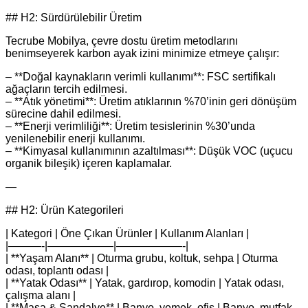
## H2: Sürdürülebilir Üretim
Tecrube Mobilya, çevre dostu üretim metodlarını
benimseyerek karbon ayak izini minimize etmeye çalışır:
– **Doğal kaynakların verimli kullanımı**: FSC sertifikalı
ağaçların tercih edilmesi.
– **Atık yönetimi**: Üretim atıklarının %70’inin geri dönüşüm
sürecine dahil edilmesi.
– **Enerji verimliliği**: Üretim tesislerinin %30’unda
yenilenebilir enerji kullanımı.
– **Kimyasal kullanımının azaltılması**: Düşük VOC (uçucu
organik bileşik) içeren kaplamalar.
—
## H2: Ürün Kategorileri
| Kategori | Öne Çıkan Ürünler | Kullanım Alanları |
|———-|——————|——————-|
| **Yaşam Alanı** | Oturma grubu, koltuk, sehpa | Oturma
odası, toplantı odası |
| **Yatak Odası** | Yatak, gardırop, komodin | Yatak odası,
çalışma alanı |
| **Masa & Sandalye** | Banyo, yemek, ofis | Banyo, mutfak,