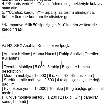
4. **Sipariş verin** – Güvenli ödeme seçenekleriyle kolayca
satın alın.
5. **Ücretsiz kurulum** – Siparişiniz teslim alındığında,
ürünler ücretsiz kurulum ile ofisinize gelir.
**Kampanya:** İlk 50 sipariş için %10 indirim ve ücretsiz
kargo fırsatı!
—
## H2: SEO Anahtar Kelimeler ve İpuçları
| Anahtar Kelime | Arama Hacmi | Rakip Analizi | Önerilen
Kullanım |
|—————-|————-|—————|——————-|
| Tecrube Mobilya | 5.000 | 3 rakip | Başlık, H1, meta
description |
| Modern mobilya | 12.000 | 8 rakip | H2, H3 başlıkları |
| Sürdürülebilir mobilya | 2.500 | 4 rakip | İçerik içinde doğal
dağılım |
| Ev dekorasyonu | 14.000 | 10 rakip | Blog başlığı, görsel alt
metin |
| Türkiye mobilya sektörü | 1.200 | 2 rakip | Giriş paragrafı,
sonuç bölümü |