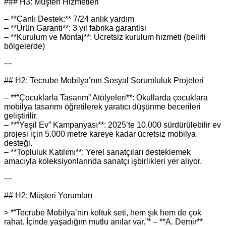
### H3: Müşteri Hizmetleri
– **Canlı Destek:** 7/24 anlık yardım
– **Ürün Garanti**: 3 yıl fabrika garantisi
– **Kurulum ve Montaj**: Ücretsiz kurulum hizmeti (belirli
bölgelerde)
—
## H2: Tecrube Mobilya’nın Sosyal Sorumluluk Projeleri
– **“Çocuklarla Tasarım” Atölyeleri**: Okullarda çocuklara
mobilya tasarımı öğretilerek yaratıcı düşünme becerileri
geliştirilir.
– **“Yeşil Ev” Kampanyası**: 2025’te 10.000 sürdürülebilir ev
projesi için 5.000 metre kareye kadar ücretsiz mobilya
desteği.
– **Topluluk Katılımı**: Yerel sanatçıları desteklemek
amacıyla koleksiyonlarında sanatçı işbirlikleri yer alıyor.
—
## H2: Müşteri Yorumları
> *“Tecrube Mobilya’nın koltuk seti, hem şık hem de çok
rahat. İçinde yaşadığım mutlu anılar var.”* – **A. Demir**