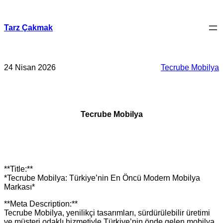
İçeriğe
geç
Tarz Çakmak
24 Nisan 2026
Tecrube Mobilya
Tecrube Mobilya
**Title:**
*Tecrube Mobilya: Türkiye’nin En Öncü Modern Mobilya
Markası*
**Meta Description:**
Tecrube Mobilya, yenilikçi tasarımları, sürdürülebilir üretimi
ve müşteri odaklı hizmetiyle Türkiye’nin önde gelen mobilya