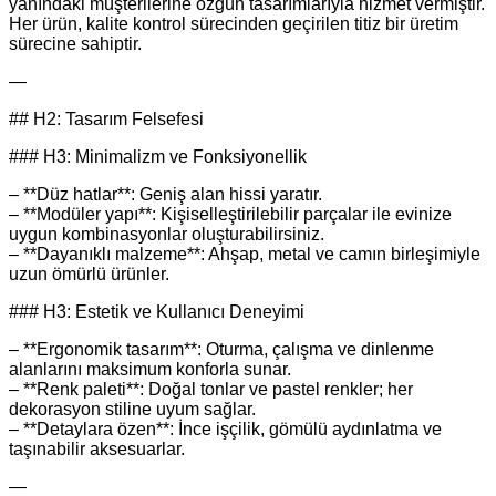
yanındaki müşterilerine özgün tasarımlarıyla hizmet vermiştir.
Her ürün, kalite kontrol sürecinden geçirilen titiz bir üretim
sürecine sahiptir.
—
## H2: Tasarım Felsefesi
### H3: Minimalizm ve Fonksiyonellik
– **Düz hatlar**: Geniş alan hissi yaratır.
– **Modüler yapı**: Kişiselleştirilebilir parçalar ile evinize
uygun kombinasyonlar oluşturabilirsiniz.
– **Dayanıklı malzeme**: Ahşap, metal ve camın birleşimiyle
uzun ömürlü ürünler.
### H3: Estetik ve Kullanıcı Deneyimi
– **Ergonomik tasarım**: Oturma, çalışma ve dinlenme
alanlarını maksimum konforla sunar.
– **Renk paleti**: Doğal tonlar ve pastel renkler; her
dekorasyon stiline uyum sağlar.
– **Detaylara özen**: İnce işçilik, gömülü aydınlatma ve
taşınabilir aksesuarlar.
—