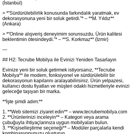
(İstanbul)
> *“Sürdürülebilirlik konusunda farkındalık yaratmak, ev
dekorasyonuna yeni bir soluk getirdi.”* – **M. Yıldız**
(Ankara)
> *“Online alışveriş deneyimim sorunsuzdu. Ürün kalitesi
beklentimin ötesindeydi.”* – **S. Korkmaz** (İzmir)
—
## H2: Tecrube Mobilya ile Evinizi Yeniden Tasarlayın
Evinize yeni bir soluk getirmek istiyorsanız, **Tecrube
Mobilya** ile modern, fonksiyonel ve sürdürülebilir bir
dekorasyonun kapılarını aralayabilirsiniz. Ürün yelpazesi,
kullanıcı dostu fiyatları ve müşteri odaklı hizmetleriyle evinizi
geleceğe taşıyan bir marka.
**İşte şimdi adım:**
1. **Web sitemizi ziyaret edin** – www.tecrubemobilya.com
2. **Ürünlerinizi inceleyin** – Kategori veya arama
çubuğuyla ihtiyaçlarınıza uygun mobilyaları bulun.
3. **Kişiselleştirme seçeneği** – Modüler parçalarla kendi
kombinasyonunuzu oluşturun.