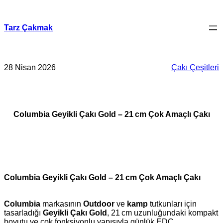
İçeriğe
geç
Tarz Çakmak
28 Nisan 2026
Çakı Çeşitleri
Columbia Geyikli Çakı Gold – 21 cm Çok Amaçlı Çakı
Columbia Geyikli Çakı Gold – 21 cm Çok Amaçlı Çakı
Columbia
markasının
Outdoor
ve
kamp
tutkunları için
tasarladığı
Geyikli Çakı Gold
, 21 cm uzunluğundaki kompakt
boyutu ve çok fonksiyonlu yapısıyla günlük EDC