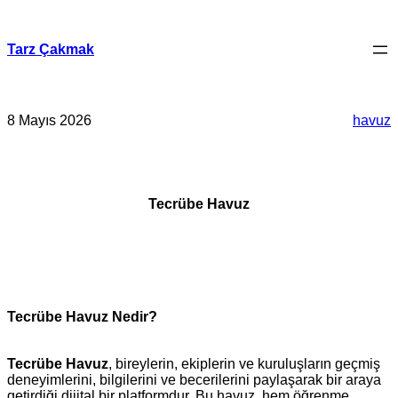
İçeriğe
geç
Tarz Çakmak
8 Mayıs 2026
havuz
Tecrübe Havuz
Tecrübe Havuz Nedir?
Tecrübe Havuz
, bireylerin, ekiplerin ve kuruluşların geçmiş
deneyimlerini, bilgilerini ve becerilerini paylaşarak bir araya
getirdiği dijital bir platformdur. Bu havuz, hem öğrenme