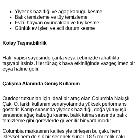
Yiyecek hazırlığı ve ağaç kabuğu kesme
Balık temizleme ve tüy temizleme
Evcil hayvan oyuncakları ve tüy kesme
Günlük ev işleri ve acil durum kesme
Kolay Taşınabilirlik
Hafif yapısı sayesinde çanta veya cebinizde rahatlıkla
taşıyabilirsiniz. Her tür açık hava etkinliğinde vazgeçilmez bir
eşya haline gelir.
Çalışma Alanında Geniş Kullanım
Outdoor tutkunları için ideal bir araç olan Columbia Nakışlı
Çakı O, farklı kullanım senaryolarında yüksek performans
gösterir. Kamp sırasında yiyecek hazırlığı, doğa yürüyüşü
sırasında ağaç kabuğu kesme, balık tutma sırasında balık
temizleme gibi görevlerde güvenilir bir yardımcıdır.
Columbia markasının kalitesiyle birleşen bu çakı, hem
işlevsel hem de şık bir seçenek sunar. 18,5 cm çelik çakı,