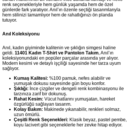
renk seçenekleriyle hem günlük yaşamda hem de özel
günlerde fark yaratıyor. Anıl’ın özenle seçtiği tasarımlarıyla
hem stilinizi tamamlıyor hem de rahatlığınızı ön planda
tutuyor.
Anıl Koleksiyonu
Anıl, kadın giyiminde kalitenin ve şıklığın simgesi haline
geldi.
11401 Kadın T-Shirt ve Pantolon Takım
, Anıl’ın
koleksiyonundaki en popüler parçalar arasında yer alıyor.
Modern kesimi ve detaylı işçiliği sayesinde her tarza uyum
sağlıyor.
Kumaş Kalitesi:
%100 pamuk, nefes alabilir ve
yumuşak dokusu sayesinde gün boyu konfor.
Şıklığı:
İnce çizgiler ve dengeli renk kombinasyonu ile
tarzınıza zarif bir dokunuş.
Rahat Kesim:
Vücut hatlarını yumuşatan, hareket
özgürlüğü sağlayan tasarım.
Kolay Bakım:
Makinede yıkanabilir, renkleri solmaz,
uzun ömürlü.
Çeşitli Renk Seçenekleri:
Klasik beyaz, pastel pembe,
koyu lacivert gibi seçeneklerle her zevke hitap ediyor.