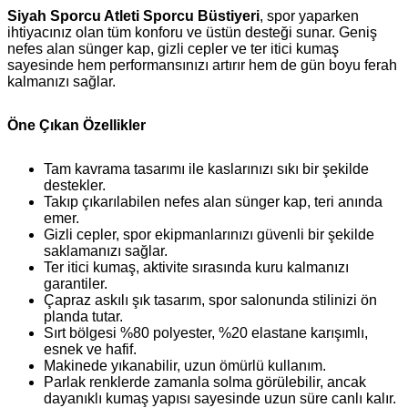
Siyah Sporcu Atleti Sporcu Büstiyeri
, spor yaparken
ihtiyacınız olan tüm konforu ve üstün desteği sunar. Geniş
nefes alan sünger kap, gizli cepler ve ter itici kumaş
sayesinde hem performansınızı artırır hem de gün boyu ferah
kalmanızı sağlar.
Öne Çıkan Özellikler
Tam kavrama tasarımı ile kaslarınızı sıkı bir şekilde
destekler.
Takıp çıkarılabilen nefes alan sünger kap, teri anında
emer.
Gizli cepler, spor ekipmanlarınızı güvenli bir şekilde
saklamanızı sağlar.
Ter itici kumaş, aktivite sırasında kuru kalmanızı
garantiler.
Çapraz askılı şık tasarım, spor salonunda stilinizi ön
planda tutar.
Sırt bölgesi %80 polyester, %20 elastane karışımlı,
esnek ve hafif.
Makinede yıkanabilir, uzun ömürlü kullanım.
Parlak renklerde zamanla solma görülebilir, ancak
dayanıklı kumaş yapısı sayesinde uzun süre canlı kalır.