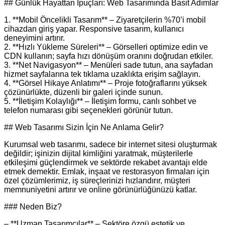
## Günlük Hayattan İpuçları: Web Tasarımında Basit Adımlar
1. **Mobil Öncelikli Tasarım** – Ziyaretçilerin %70’i mobil
cihazdan giriş yapar. Responsive tasarım, kullanıcı
deneyimini artırır.
2. **Hızlı Yükleme Süreleri** – Görselleri optimize edin ve
CDN kullanın; sayfa hızı dönüşüm oranını doğrudan etkiler.
3. **Net Navigasyon** – Menüleri sade tutun, ana sayfadan
hizmet sayfalarına tek tıklama uzaklıkta erişim sağlayın.
4. **Görsel Hikaye Anlatımı** – Proje fotoğraflarını yüksek
çözünürlükte, düzenli bir galeri içinde sunun.
5. **İletişim Kolaylığı** – İletişim formu, canlı sohbet ve
telefon numarası gibi seçenekleri görünür tutun.
## Web Tasarımı Sizin İçin Ne Anlama Gelir?
Kurumsal web tasarımı, sadece bir internet sitesi oluşturmak
değildir; işinizin dijital kimliğini yaratmak, müşterilerle
etkileşimi güçlendirmek ve sektörde rekabet avantajı elde
etmek demektir. Emlak, inşaat ve restorasyon firmaları için
özel çözümlerimiz, iş süreçlerinizi hızlandırır, müşteri
memnuniyetini artırır ve online görünürlüğünüzü katlar.
### Neden Biz?
– **Uzman Tasarımcılar** – Sektöre özgü estetik ve