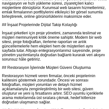
navigasyon ve hızlı yükleme süresi, ziyaretçileri kalıcı
müşterilere dönüştürür. Kurumsal web tasarım hizmetlerimiz,
emlak firmalarının portföylerini etkileyici bir görsel sunumla
birleştirerek, online görünürlüklerini maksimize eder.
## İnşaat Projelerinde Dijital Takip Kolaylığı
İnşaat şirketleri için proje yönetimi, zamanında teslimat ve
müşteri memnuniyeti kritik öneme sahiptir. Modern bir web
sitesi, proje fotoğrafları, ilerleme raporları ve anlık
güncellemelerle hem ekipleri hem de müşterileri aynı
sayfada tutar. Altyapı entegrasyonlarımız sayesinde, proje
yönetim yazılımlarıyla doğrudan bağlantı kurarak veri akışını
sorunsuz hâle getiririz.
## Restorasyon İşlerinde Müşteri Güveni Oluşturma
Restorasyon hizmeti veren firmalar, önceki projelerinin
kalitesini göstermek zorundadır. Öncesi ve sonrası
fotoğrafları, müşteri yorumları ve detaylı hizmet
açıklamalarıyla zenginleştirilmiş bir web sitesi, güven
oluşturur ve yeni iş fırsatlarını artırır. SEO uyumlu içeriklerle
arama motorlarında üst sıralara çıkmak, hedef kitlenize
doğrudan ulaşmanızı sağlar.