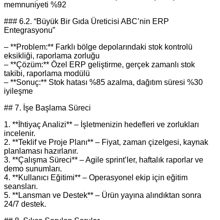
memnuniyeti %92
### 6.2. “Büyük Bir Gıda Üreticisi ABC’nin ERP
Entegrasyonu”
– **Problem:** Farklı bölge depolarındaki stok kontrolü
eksikliği, raporlama zorluğu
– **Çözüm:** Özel ERP geliştirme, gerçek zamanlı stok
takibi, raporlama modülü
– **Sonuç:** Stok hatası %85 azalma, dağıtım süresi %30
iyileşme
## 7. İşe Başlama Süreci
1. **İhtiyaç Analizi** – İşletmenizin hedefleri ve zorlukları
incelenir.
2. **Teklif ve Proje Planı** – Fiyat, zaman çizelgesi, kaynak
planlaması hazırlanır.
3. **Çalışma Süreci** – Agile sprint’ler, haftalık raporlar ve
demo sunumları.
4. **Kullanıcı Eğitimi** – Operasyonel ekip için eğitim
seansları.
5. **Lansman ve Destek** – Ürün yayına alındıktan sonra
24/7 destek.