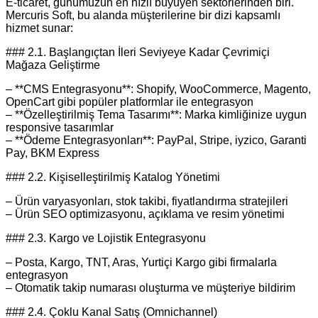
E‑ticaret, günümüzün en hızlı büyüyen sektörlerinden biri.
Mercuris Soft, bu alanda müşterilerine bir dizi kapsamlı
hizmet sunar:
### 2.1. Başlangıçtan İleri Seviyeye Kadar Çevrimiçi
Mağaza Geliştirme
– **CMS Entegrasyonu**: Shopify, WooCommerce, Magento,
OpenCart gibi popüler platformlar ile entegrasyon
– **Özelleştirilmiş Tema Tasarımı**: Marka kimliğinize uygun
responsive tasarımlar
– **Ödeme Entegrasyonları**: PayPal, Stripe, iyzico, Garanti
Pay, BKM Express
### 2.2. Kişiselleştirilmiş Katalog Yönetimi
– Ürün varyasyonları, stok takibi, fiyatlandırma stratejileri
– Ürün SEO optimizasyonu, açıklama ve resim yönetimi
### 2.3. Kargo ve Lojistik Entegrasyonu
– Posta, Kargo, TNT, Aras, Yurtiçi Kargo gibi firmalarla
entegrasyon
– Otomatik takip numarası oluşturma ve müşteriye bildirim
### 2.4. Çoklu Kanal Satış (Omnichannel)