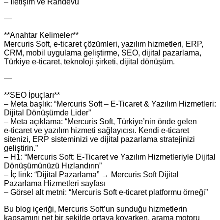
– İletişim ve Randevu
—
**Anahtar Kelimeler**
Mercuris Soft, e‑ticaret çözümleri, yazılım hizmetleri, ERP,
CRM, mobil uygulama geliştirme, SEO, dijital pazarlama,
Türkiye e‑ticaret, teknoloji şirketi, dijital dönüşüm.
—
**SEO İpuçları**
– Meta başlık: “Mercuris Soft – E‑Ticaret & Yazılım Hizmetleri:
Dijital Dönüşümde Lider”
– Meta açıklama: “Mercuris Soft, Türkiye’nin önde gelen
e‑ticaret ve yazılım hizmeti sağlayıcısı. Kendi e‑ticaret
sitenizi, ERP sisteminizi ve dijital pazarlama stratejinizi
geliştirin.”
– H1: “Mercuris Soft: E‑Ticaret ve Yazılım Hizmetleriyle Dijital
Dönüşümünüzü Hızlandırın”
– İç link: “Dijital Pazarlama” → Mercuris Soft Dijital
Pazarlama Hizmetleri sayfası
– Görsel alt metni: “Mercuris Soft e‑ticaret platformu örneği”
Bu blog içeriği, Mercuris Soft’un sunduğu hizmetlerin
kapsamını net bir şekilde ortaya koyarken, arama motoru