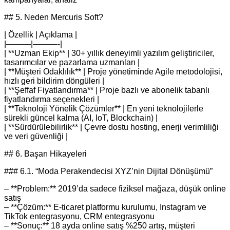
## 5. Neden Mercuris Soft?
| Özellik | Açıklama |
|———|———-|
| **Uzman Ekip** | 30+ yıllık deneyimli yazılım geliştiriciler,
tasarımcılar ve pazarlama uzmanları |
| **Müşteri Odaklılık** | Proje yönetiminde Agile metodolojisi,
hızlı geri bildirim döngüleri |
| **Şeffaf Fiyatlandırma** | Proje bazlı ve abonelik tabanlı
fiyatlandırma seçenekleri |
| **Teknoloji Yönelik Çözümler** | En yeni teknolojilerle
sürekli güncel kalma (AI, IoT, Blockchain) |
| **Sürdürülebilirlik** | Çevre dostu hosting, enerji verimliliği
ve veri güvenliği |
## 6. Başarı Hikayeleri
### 6.1. “Moda Perakendecisi XYZ’nin Dijital Dönüşümü”
– **Problem:** 2019’da sadece fiziksel mağaza, düşük online
satış
– **Çözüm:** E‑ticaret platformu kurulumu, Instagram ve
TikTok entegrasyonu, CRM entegrasyonu
– **Sonuç:** 18 ayda online satış %250 artış, müşteri