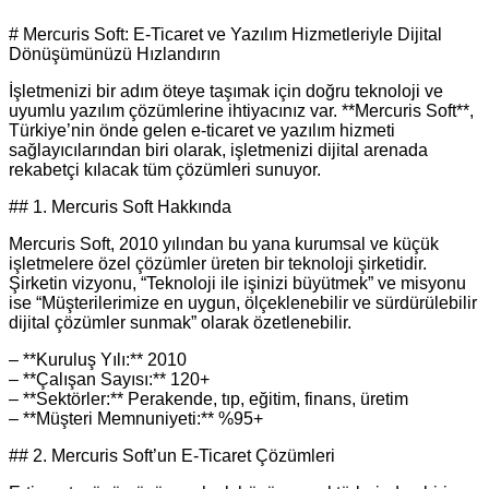
# Mercuris Soft: E‑Ticaret ve Yazılım Hizmetleriyle Dijital
Dönüşümünüzü Hızlandırın
İşletmenizi bir adım öteye taşımak için doğru teknoloji ve
uyumlu yazılım çözümlerine ihtiyacınız var. **Mercuris Soft**,
Türkiye’nin önde gelen e‑ticaret ve yazılım hizmeti
sağlayıcılarından biri olarak, işletmenizi dijital arenada
rekabetçi kılacak tüm çözümleri sunuyor.
## 1. Mercuris Soft Hakkında
Mercuris Soft, 2010 yılından bu yana kurumsal ve küçük
işletmelere özel çözümler üreten bir teknoloji şirketidir.
Şirketin vizyonu, “Teknoloji ile işinizi büyütmek” ve misyonu
ise “Müşterilerimize en uygun, ölçeklenebilir ve sürdürülebilir
dijital çözümler sunmak” olarak özetlenebilir.
– **Kuruluş Yılı:** 2010
– **Çalışan Sayısı:** 120+
– **Sektörler:** Perakende, tıp, eğitim, finans, üretim
– **Müşteri Memnuniyeti:** %95+
## 2. Mercuris Soft’un E‑Ticaret Çözümleri