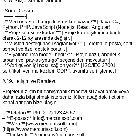
## 8. Sıkça Sorulan Sorular
| Soru | Cevap |
|——|——-|
| **Mercuris Soft hangi dillerde kod yazar?** | Java, C#,
Python, PHP, JavaScript (Node.js, React, Angular) |
| **Proje süresi ne kadar?** | Proje karmaşıklığına bağlı
olarak 2‑12 ay arasında değişir. |
| **Müşteri desteği nasıl sağlanıyor?** | Telefon, e‑posta, canlı
sohbet ve özel destek portalı. |
| **Fiyatlandırma modeli nedir?** | Proje bazlı, abonelik
tabanlı ve “pay-as-you-go” seçenekleri mevcuttur. |
| **Veri güvenliği nasıl sağlanıyor?** | ISO/IEC 27001
sertifikalı veri merkezleri, GDPR uyumlu veri işleme. |
## 9. İletişim ve Randevu
Projeleriniz için bir danışmanlık randevusu ayarlamak veya
daha fazla bilgi almak isterseniz, lütfen aşağıdaki iletişim
kanallarından bize ulaşın:
– **Telefon:** +90 (212) 123 45 67
– **E‑posta:** info@mercurissoft.com
– **Web:** [www.mercurissoft.com]
(https://www.mercurissoft.com)
– **LinkedIn:** /company/mercuris-soft