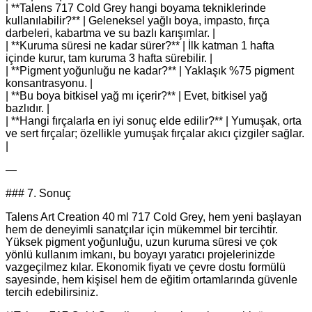
| **Talens 717 Cold Grey hangi boyama tekniklerinde
kullanılabilir?** | Geleneksel yağlı boya, impasto, fırça
darbeleri, kabartma ve su bazlı karışımlar. |
| **Kuruma süresi ne kadar sürer?** | İlk katman 1 hafta
içinde kurur, tam kuruma 3 hafta sürebilir. |
| **Pigment yoğunluğu ne kadar?** | Yaklaşık %75 pigment
konsantrasyonu. |
| **Bu boya bitkisel yağ mı içerir?** | Evet, bitkisel yağ
bazlıdır. |
| **Hangi fırçalarla en iyi sonuç elde edilir?** | Yumuşak, orta
ve sert fırçalar; özellikle yumuşak fırçalar akıcı çizgiler sağlar.
|
—
### 7. Sonuç
Talens Art Creation 40 ml 717 Cold Grey, hem yeni başlayan
hem de deneyimli sanatçılar için mükemmel bir tercihtir.
Yüksek pigment yoğunluğu, uzun kuruma süresi ve çok
yönlü kullanım imkanı, bu boyayı yaratıcı projelerinizde
vazgeçilmez kılar. Ekonomik fiyatı ve çevre dostu formülü
sayesinde, hem kişisel hem de eğitim ortamlarında güvenle
tercih edebilirsiniz.