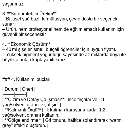
yaşanmaz.
3. **Sürdürülebilir Üretim**
– Bitkisel yağ bazlı formülasyon, çevre dostu bir seçenek
sunar.
– Ürün, hem profesyonel hem de eğitim amaçlı kullanım için
güvenli bir seçenektir.
4. **Ekonomik Çözüm**
– 40 ml şişeler, sınırlı bütçeli öğrenciler için uygun fiyatlı.
– Yüksek pigment yoğunluğu sayesinde az miktarda boya ile
büyük alanları kaplayabilirsiniz.
—
### 4. Kullanım İpuçları
| Durum | Öneri |
|——-|——-|
| **Çizim ve Detay Çalışması** | İnce fırçalar ve 1:1
yağ/solvent oranı ile çalışın. |
| **Katmanlı Örgü** | İlk katman kuruyana kadar 1:2
yağ/solvent oranını kullanın. |
| **Gölgelendirme** | Gri tonunu hafifçe solandırarak “warm
grey” efekti oluşturun. |