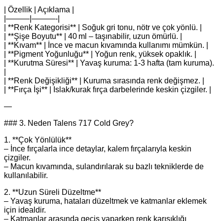
| Özellik | Açıklama |
|———|———-|
| **Renk Kategorisi** | Soğuk gri tonu, nötr ve çok yönlü. |
| **Şişe Boyutu** | 40 ml – taşınabilir, uzun ömürlü. |
| **Kıvam** | İnce ve macun kıvamında kullanımı mümkün. |
| **Pigment Yoğunluğu** | Yoğun renk, yüksek opaklık. |
| **Kurutma Süresi** | Yavaş kuruma: 1-3 hafta (tam kuruma).
|
| **Renk Değişikliği** | Kuruma sırasında renk değişmez. |
| **Fırça İşi** | Islak/kurak fırça darbelerinde keskin çizgiler. |
—
### 3. Neden Talens 717 Cold Grey?
1. **Çok Yönlülük**
– İnce fırçalarla ince detaylar, kalem fırçalarıyla keskin
çizgiler.
– Macun kıvamında, sulandırılarak su bazlı tekniklerde de
kullanılabilir.
2. **Uzun Süreli Düzeltme**
– Yavaş kuruma, hataları düzeltmek ve katmanlar eklemek
için idealdir.
– Katmanlar arasında geçiş yaparken renk karışıklığı