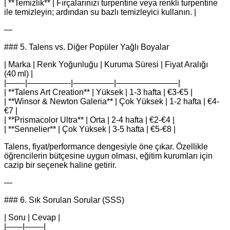
| **Temizlik** | Fırçalarınızı turpentine veya renkli turpentine
ile temizleyin; ardından su bazlı temizleyici kullanın. |
—
### 5. Talens vs. Diğer Popüler Yağlı Boyalar
| Marka | Renk Yoğunluğu | Kuruma Süresi | Fiyat Aralığı
(40 ml) |
|——-|—————-|—————|———————–|
| **Talens Art Creation** | Yüksek | 1-3 hafta | €3-€5 |
| **Winsor & Newton Galeria** | Çok Yüksek | 1-2 hafta | €4-
€7 |
| **Prismacolor Ultra** | Orta | 2-4 hafta | €2-€4 |
| **Sennelier** | Çok Yüksek | 3-5 hafta | €5-€8 |
Talens, fiyat/performance dengesiyle öne çıkar. Özellikle
öğrencilerin bütçesine uygun olması, eğitim kurumları için
cazip bir seçenek haline getirir.
—
### 6. Sık Sorulan Sorular (SSS)
| Soru | Cevap |
|——|——-|