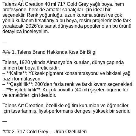
Talens Art Creation 40 ml 717 Cold Grey yağlı boya, hem
profesyonel hem de amatör sanatçılar için ideal bir
seçenektir. Renk yoğunluğu, uzun kuruma süresi ve çok
yönlü kullanım fırsatlarıyla bu boya, resim projelerinizde fark
yaratacak. 2026’da sanat dünyasında popüler olan bu ürünü
detaylıca inceleyelim.
—
### 1. Talens Brand Hakkında Kısa Bir Bilgi
Talens, 1920 yılında Almanya’da kurulan, dünya çapında
bilinen bir boya üreticisidir.
– **Kalite**: Yüksek pigment konsantrasyonu ve bitkisel yağ
bazlı formülasyon.
– **Çeşitlilik**: 200’den fazla renk ve farklı kıvam seçenekleri.
– **Erişilebilirlik**: Küçük boyutlu (40 ml) şişeler, öğrenciler
ve amatörler için idealdir.
Talens Art Creation, özellikle eğitim kurumları ve öğrenciler
için tasarlanmış, fiyat‑performans dengesi yüksek bir seridir.
—
### 2. 717 Cold Grey – Ürün Özellikleri