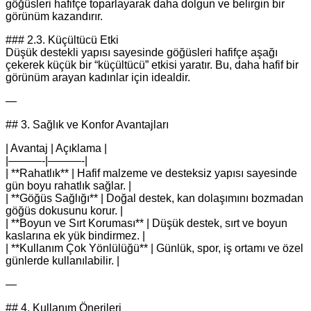
göğüsleri hafifçe toparlayarak daha dolgun ve belirgin bir
görünüm kazandırır.
### 2.3. Küçültücü Etki
Düşük destekli yapısı sayesinde göğüsleri hafifçe aşağı
çekerek küçük bir “küçültücü” etkisi yaratır. Bu, daha hafif bir
görünüm arayan kadınlar için idealdir.
—
## 3. Sağlık ve Konfor Avantajları
| Avantaj | Açıklama |
|———-|———-|
| **Rahatlık** | Hafif malzeme ve desteksiz yapısı sayesinde
gün boyu rahatlık sağlar. |
| **Göğüs Sağlığı** | Doğal destek, kan dolaşımını bozmadan
göğüs dokusunu korur. |
| **Boyun ve Sırt Koruması** | Düşük destek, sırt ve boyun
kaslarına ek yük bindirmez. |
| **Kullanım Çok Yönlülüğü** | Günlük, spor, iş ortamı ve özel
günlerde kullanılabilir. |
—
## 4. Kullanım Önerileri