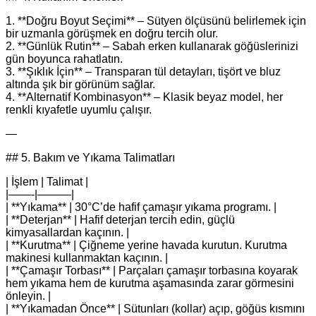
1. **Doğru Boyut Seçimi** – Sütyen ölçüsünü belirlemek için
bir uzmanla görüşmek en doğru tercih olur.
2. **Günlük Rutin** – Sabah erken kullanarak göğüslerinizi
gün boyunca rahatlatın.
3. **Şıklık İçin** – Transparan tül detayları, tişört ve bluz
altında şık bir görünüm sağlar.
4. **Alternatif Kombinasyon** – Klasik beyaz model, her
renkli kıyafetle uyumlu çalışır.
—
## 5. Bakım ve Yıkama Talimatları
| İşlem | Talimat |
|——-|———|
| **Yıkama** | 30°C’de hafif çamaşır yıkama programı. |
| **Deterjan** | Hafif deterjan tercih edin, güçlü
kimyasallardan kaçının. |
| **Kurutma** | Çiğneme yerine havada kurutun. Kurutma
makinesi kullanmaktan kaçının. |
| **Çamaşır Torbası** | Parçaları çamaşır torbasına koyarak
hem yıkama hem de kurutma aşamasında zarar görmesini
önleyin. |
| **Yıkamadan Önce** | Sütunları (kollar) açıp, göğüs kısmını