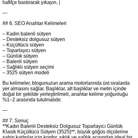
hafifçe bastırarak yıkayın. |
—
## 6. SEO Anahtar Kelimeleri
– Kadın balenli sütyen
– Desteksiz dolgusuz sütyen
– Küçültücü sütyen
– Toparlayıcı sütyen
– Günlük sütyen
– Balenli sütyen
– Sağlıklı sütyen seçimi
– 3525 sütyen modeli
Bu kelimeler, blogunuzun arama motorlarında üst sıralarda
yer almasını sağlar. Başlıklar, alt başlıklar ve metin içinde
doğal bir şekilde yerleştirilmeli, anahtar kelime yoğunluğu
%1–2 arasında tutulmalıdır.
—
## 7. Sonuç
**Kadın Balenli Desteksiz Dolgusuz Toparlayıcı Günlük
Klasik Küçültücü Sütyen (3525)**, büyük göğüs ölçülerine
sahip kadınlar için konfor, şıklık ve sağlık açısından ideal bir