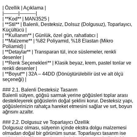
| Özellik | Açıklama |
|———|———-|
| **Kod** | MAN3525 |
| **Stil** | Balenli, Desteksiz, Dolsuz (Dolgusuz), Toparlayıcı,
Küçültücü |
| **Kullanım** | Günlük, özel gün, rahatlatıcı |
| **Malzeme** | %82 Poliyamid, %18 Elastan (Mikro
Poliamid) |
| **Detaylar** | Transparan tül, ince süslemeler, renkli
desenler |
| **Renk Seçenekleri** | Klasik beyaz, krem, pastel tonlar ve
renkli desenler |
| **Boyut** | 32A – 44DD (Dönüştürülebilir üst ve alt ölçü
seçeneği) |
### 2.1. Balenli Desteksiz Tasarım
Balenli sütyen, göğsü sarmak yerine göğüsleri toplar arası
destekleyerek göğüslerin doğal şeklini korur. Desteksiz yapı,
göğüslerinizin rahatça hareket etmesini sağlar ve sırt, boyun
ağrısını azaltır.
### 2.2. Dolgusuz ve Toparlayıcı Özellik
Dolgusuz olması, sütyenin içinde ekstra dolgu malzemesi
olmadan doğal bir görünüm sunar. Toparlayıcı tasarım ise