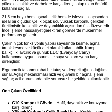
yüksek sıcaklık ve darbelere karşı dirençli olup uzun ömürlü
kullanım sağlar.
21,5 cm boyu hem taşınabilirlik hem de işlevsellik açısından
ideal bir ölçüdür. Çelik bıçak ucu yüksek karbonlu çelikten
üretilmiştir; keskinlik ve dayanıklılık açısından üst düzeydedir.
İnce işlerde hassasiyet gerektiren görevlerde mükemmel
performans gösterir.
Çakının çok fonksiyonlu yapısı sayesinde kesme, açma,
tırnak kesme ve küçük alet olarak kullanılabilir. Kamp,
balıkçılık, avcılık ve günlük EDC (Everyday Carry)
kullanımına uygun tasarımı ile suya ve korozyona karşı
dirençlidir.
Ergonomik tasarımı rahat bir tutuş ve dengeli ağırlık dağılımı
sunar. Açılış mekanizması hızlı ve güvenli bir açma işlemi
sağlar; acil durumlarda bile sorunsuz bir şekilde kullanılabilir.
Öne Çıkan Özellikleri
G10 Kompozit Gövde
– Hafif, dayanıklı ve korozyona
karşı dirençli.
Yüksek Karbonlu Çelik Bıçak Ucu
– Keskin, uzun