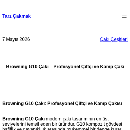
İçeriğe
geç
Tarz Çakmak
7 Mayıs 2026
Çakı Çeşitleri
Browning G10 Çakı – Profesyonel Çiftçi ve Kamp Çakı
Browning G10 Çakı: Profesyonel Çiftçi ve Kamp Çakısı
Browning G10 Çakı
modern çakı tasarımının en üst
seviyelerini temsil eden bir üründür. G10 kompozit gövdesi
hafiflik ve dayanıklılık arasında mükemmel bir denge kurar,