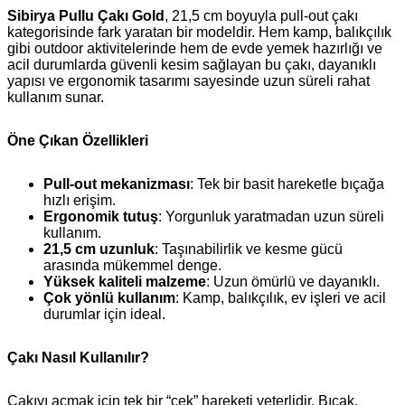
Sibirya Pullu Çakı Gold
, 21,5 cm boyuyla pull-out çakı
kategorisinde fark yaratan bir modeldir. Hem kamp, balıkçılık
gibi outdoor aktivitelerinde hem de evde yemek hazırlığı ve
acil durumlarda güvenli kesim sağlayan bu çakı, dayanıklı
yapısı ve ergonomik tasarımı sayesinde uzun süreli rahat
kullanım sunar.
Öne Çıkan Özellikleri
Pull-out mekanizması
: Tek bir basit hareketle bıçağa
hızlı erişim.
Ergonomik tutuş
: Yorgunluk yaratmadan uzun süreli
kullanım.
21,5 cm uzunluk
: Taşınabilirlik ve kesme gücü
arasında mükemmel denge.
Yüksek kaliteli malzeme
: Uzun ömürlü ve dayanıklı.
Çok yönlü kullanım
: Kamp, balıkçılık, ev işleri ve acil
durumlar için ideal.
Çakı Nasıl Kullanılır?
Çakıyı açmak için tek bir “çek” hareketi yeterlidir. Bıçak,