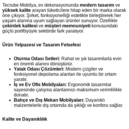
Tecrube Mobilya, ev dekorasyonunda
modern tasarım
ve
yüksek kalite
arayan tüketicilere hitap eden bir marka olarak
öne çıkıyor. Şirket, fonksiyonelliği estetikle birleştirerek her
yaşam alanına uyum sağlayan ürünler sunuyor. Özellikle
çekirdek kalitesi
ve
müşteri memnuniyeti
konusundaki
güçlü portföyüyle sektörde fark yaratıyor.
Ürün Yelpazesi ve Tasarım Felsefesi
Oturma Odası Setleri:
Rahat ve şık tasarımlarla evin
en önemli alanını dönüştürür.
Yatak Odası Çözümleri:
Modern çizgiler ve
fonksiyonel depolama alanları ile uyumlu bir ortam
yaratır.
İş ve Ev Ofis Mobilyaları:
Ergonomik tasarımlar
sayesinde çalışma alanlarınızı maksimum verimlilikle
donatır.
Bahçe ve Dış Mekan Mobilyaları:
Dayanıklı
malzemelerle dış ortamda da şıklığı ve konforu sağlar.
Kalite ve Dayanıklılık