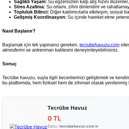
Sağlıklı Yaşam:
Su egzersizleri kalp atış hızını düzenler, 
Stres Azaltma:
Su ortamı, zihni dinlendirir ve rahatlamay
Topluluk Bilinci:
Diğer katılımcılarla etkileşim, sosyal ba
Gelişmiş Koordinasyon:
Su içinde hareket etme yeteneği
Nasıl Başlanır?
Başlamak için tek yapmanız gereken,
tecrubehavuzu.com
site
atmosferini ve antrenman kalitesini deneyimleyebilirsiniz.
Sonuç
Tecrübe havuzu, suyla ilgili becerilerinizi geliştirmek ve kend
bu platformda, hem fiziksel hem de zihinsel olarak yenilenmiş
Tecrübe Havuz
0 TL
Satıcı:
tecrubehavuz.com.tr