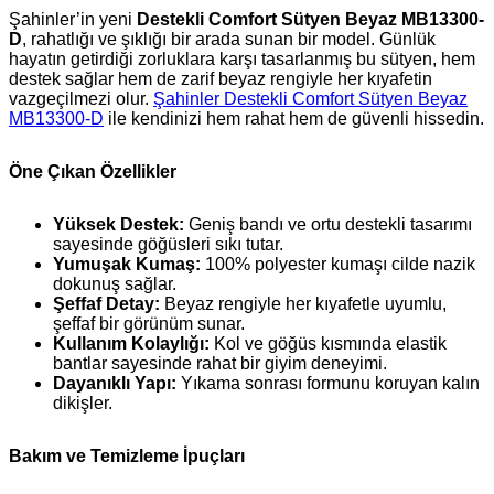
Şahinler’in yeni
Destekli Comfort Sütyen Beyaz MB13300-
D
, rahatlığı ve şıklığı bir arada sunan bir model. Günlük
hayatın getirdiği zorluklara karşı tasarlanmış bu sütyen, hem
destek sağlar hem de zarif beyaz rengiyle her kıyafetin
vazgeçilmezi olur.
Şahinler Destekli Comfort Sütyen Beyaz
MB13300-D
ile kendinizi hem rahat hem de güvenli hissedin.
Öne Çıkan Özellikler
Yüksek Destek:
Geniş bandı ve ortu destekli tasarımı
sayesinde göğüsleri sıkı tutar.
Yumuşak Kumaş:
100% polyester kumaşı cilde nazik
dokunuş sağlar.
Şeffaf Detay:
Beyaz rengiyle her kıyafetle uyumlu,
şeffaf bir görünüm sunar.
Kullanım Kolaylığı:
Kol ve göğüs kısmında elastik
bantlar sayesinde rahat bir giyim deneyimi.
Dayanıklı Yapı:
Yıkama sonrası formunu koruyan kalın
dikişler.
Bakım ve Temizleme İpuçları